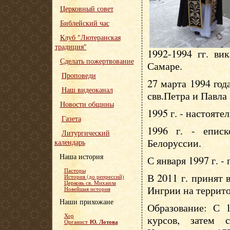
Церковный совет
Библейский час
Клуб "Лютеранская
традиция"
1992-1994 гг. ви
Сделать пожертвование
Самаре.
Проповеди
27 марта 1994 год
Наш видеоканал
свв.Петра и Павла
Новости общины
1995 г. - настояте
Газета
1996 г. - епис
Литургический
Белоруссии.
календарь
Наша история
С января 1997 г. -
Пасторы
В 2011 г. принят
История (до репрессий)
Церковь св. Михаила
Ингрии на террит
Новейшая история
Наши прихожане
Образование: С 1
Хор
курсов, затем 
Ю. Лотова
Органист