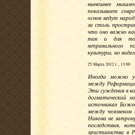
нынешнее мышле
показывает совр
основ ведут наро
за столь простран
что оно важно ка
так и для тог
неправильного 
культуры, но видел
25 Марта 2012 г., 13:00
Иногда можно ус
между Реформаци
Эти суждения в ко
догматический х
источниках Боже
между человеком 
Никона не затрону
последствия, кот
христианства в Р