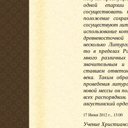
одной епархи
сосуществовать 
положение сохр
сосуществуют лит
использование ко
древневосточно
несколько Литург
то в пределах Р
много различных
значительным и 
ставшем ответом
века. Таким обр
проведения литур
новой мессы он по
всех распорядком
августинский орде
17 Июня 2012 г., 13:00
Учение Христианс