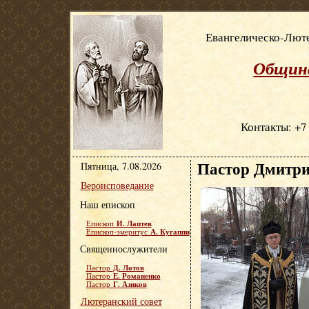
Евангелическо-Люте
Община
Контакты: +7 
Пастор Дмитри
Пятница, 7.08.2026
Вероисповедание
Наш епископ
И. Лаптев
Епископ
А. Кугаппи
Епископ-эмеритус
Священнослужители
Д. Лотов
Пастор
Е. Романенко
Пастор
Г. Азиков
Пастор
Лютеранский совет