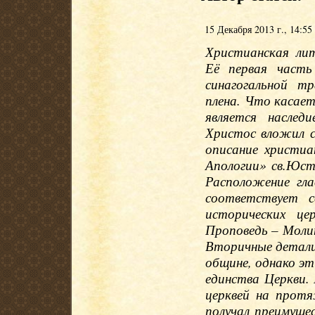
15 Декабря 2013 г., 14:55
Христианская лит
Её первая часть
синагогальной т
плена. Что касае
является наслед
Христос вложил с
описание христиа
Апологии» св.Юст
Расположение гла
соответствует с
исторических це
Проповедь – Моли
Вторичные детали
общине, однако эт
единства Церкви.
церквей на протя
получал преимуще