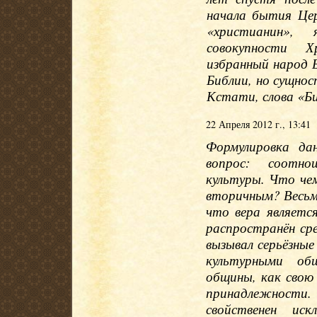
начала бытия Цер
«христианин», 
совокупности Х
избранный народ 
Библии, но сущнос
Кстати, слова «Б
22 Апреля 2012 г., 13:41
Формулировка да
вопрос: соотно
культуры. Что чем
вторичным? Весьм
что вера являетс
распространён сре
вызывал серьёзны
культурными об
общины, как свою 
принадлежности
свойственен иск