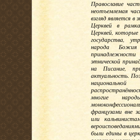
Православие част
неотъемлемая час
взгляд является в
Церквей в рамка
Церквей, которые
государства, ут
народа Божия
принадлежности 
этнической прина
на Писание, пр
актуальность. Поэ
национально
распространённо
многие наро
моноконфессион
французами вне з
или кальвинист
вероисповеданиями.
были едины в цер