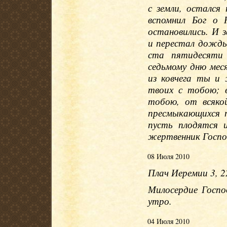
с земли, остался
вспомнил Бог о 
остановились. И з
и перестал дождь
ста пятидесяти
седьмому дню меся
из ковчега ты и
твоих с тобою; 
тобою, от всякой
пресмыкающихся п
пусть плодятся 
жертвенник Госпо
08 Июля 2010
Плач Иеремии 3, 2
Милосердие Госпо
утро.
04 Июля 2010