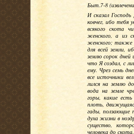
Быт.7-8 (извлечени
И сказал Господь 
ковчег, ибо тебя 
всякого скота ч
женского, а из 
женского; также 
для всей земли, и
землю сорок дней 
что Я создал, с ли
ему. Чрез семь дн
все источники вел
лился на землю д
вода на земле чр
горы, какие есть
плоть, движущаяся
гады, ползающие п
духа жизни в ноздр
существо, котор
человека до скота,