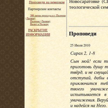
Новосаратовке (С
Проповеди на немецком
теологической сем
Партнерские контакты
300-летие прихода в г.Пилтене
(Латвия)
Пилтене (Латвия)
Визит в Польшу
РАСКРЫТИЕ
Проповеди
ИНФОРМАЦИИ
25 Июля 2010
Сирах 2, 1-8
Сын мой! если т
приготовь душу т
твёрд, и не смущай
отступай, дабы в
приключится теб
твоего уничиж
испытывается в 
уничижения. Веру
и надейся на Него