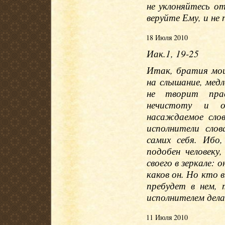
не уклоняйтесь о
веруйте Ему, и не
18 Июля 2010
Иак.1, 19-25
Итак, братия мои 
на слышание, медле
не творит пра
нечистоту и о
насаждаемое сло
исполнители сло
самих себя. Ибо
подобен человек
своего в зеркале: 
каков он. Но кто в
пребудет в нем, 
исполнителем дела
11 Июля 2010