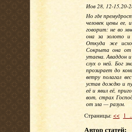
Иов 28, 12-15.20-2
Но где премудрост
человек цены ее, 
говорит: не во мн
она за золото и
Откуда же исхо
Сокрыта она от 
утаена. Аваддон 
слух о ней. Бог з
прозирает до кон
ветру полагал вес
устав дождю и пу
её и явил её, приг
вот, страх Госпо
от зла — разум.
Страницы:
<<
1
.
Автор статей: