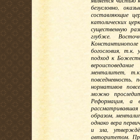
является частью 
безусловно, оказ
составляющие це
католических церк
существенную ра
глубже. Восто
Константинопо
богословия, т.к.
подход к Божеств
вероисповедание
менталитет, т.к
повседневность, 
нормативов повс
можно проследит
Реформация, а 
рассматривавшая
образом, ментали
однако вера перви
и зла, утверждё
авторитетом. При