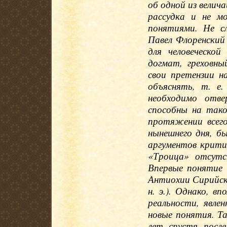
об одной из вели
рассудка и не м
понятиями. Не сл
Павел Флоренский
для человеческо
догмат, греховны
свои претензии н
объяснять, т. е
необходимо отве
способны на тако
протяжении всего
нынешнего дня, б
аргументов критик
«Троица» отсутс
Впервые понятие
Антиохии Сирийско
н. э.). Однако, в
реальности, явле
новые понятия. Т
лет спустя посл