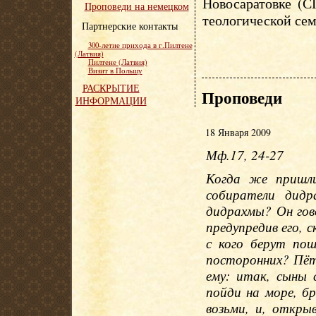
Новосаратовке (С
Проповеди на немецком
теологической сем
Партнерские контакты
300-летие прихода в г.Пилтене
(Латвия)
Пилтене (Латвия)
Визит в Польшу
РАСКРЫТИЕ
Проповеди
ИНФОРМАЦИИ
18 Января 2009
Мф.17, 24-27
Когда же пришл
собиратели дидр
дидрахмы? Он гово
предупредив его, 
с кого берут по
посторонних? Пёт
ему: итак, сыны 
пойди на море, бр
возьми, и, откры