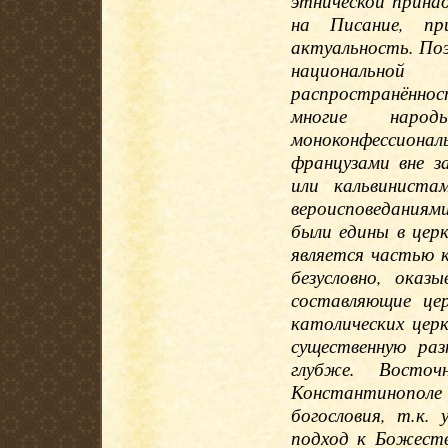
этнической прина
на Писание, пр
актуальность. Поэ
национально
распространённо
многие наро
моноконфессион
французами вне з
или кальвинист
вероисповеданиями.
были едины в цер
является частью 
безусловно, оказ
составляющие це
католических церк
существенную ра
глубже. Восто
Константинопо
богословия, т.к.
подход к Божеств