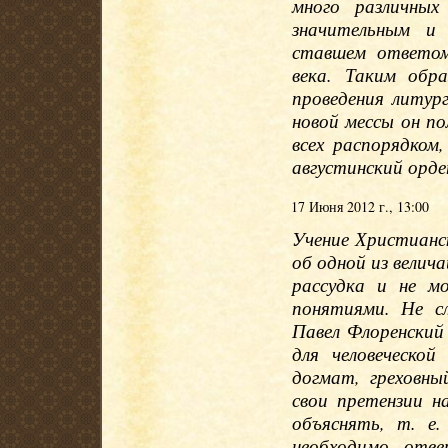
много различных
значительным и 
ставшем ответом
века. Таким обр
проведения литур
новой мессы он по
всех распорядком
августинский орде
17 Июня 2012 г., 13:00
Учение Христианс
об одной из вели
рассудка и не м
понятиями. Не сл
Павел Флоренский
для человеческо
догмат, греховны
свои претензии н
объяснять, т. е
необходимо отве