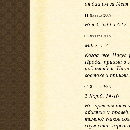
отдай им за Меня и
11 Января 2009
Нав.3, 5-11.13-17
08 Января 2009
Мф.2, 1-2
Когда же Иисус 
Ирода, пришли в И
родившийся Царь
востоке и пришли 
04 Января 2009
2 Кор.6, 14-16
Не преклоняйтес
общение у правед
тьмою? Какое сог
соучастие верно