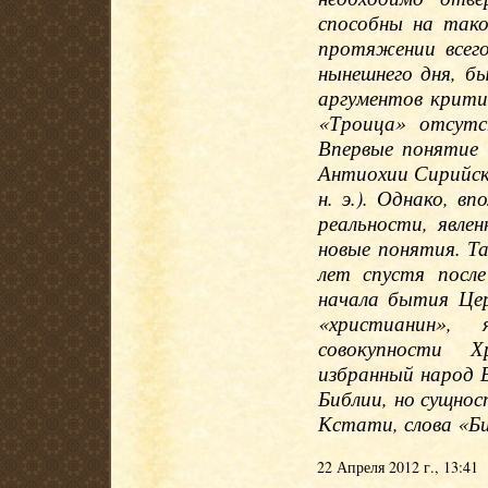
способны на тако
протяжении всего
нынешнего дня, б
аргументов критик
«Троица» отсутс
Впервые понятие
Антиохии Сирийско
н. э.). Однако, в
реальности, явле
новые понятия. Т
лет спустя посл
начала бытия Цер
«христианин», 
совокупности Х
избранный народ 
Библии, но сущнос
Кстати, слова «Б
22 Апреля 2012 г., 13:41