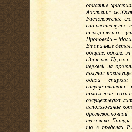
описание христиа
Апологии» св.Юст
Расположение гла
соответствует с
исторических це
Проповедь – Моли
Вторичные детали
общине, однако эт
единства Церкви.
церквей на протя
получал преимуще
одной епархи
сосуществовать 
положение сохр
сосуществуют лит
использование ко
древневосточно
несколько Литург
то в пределах Р