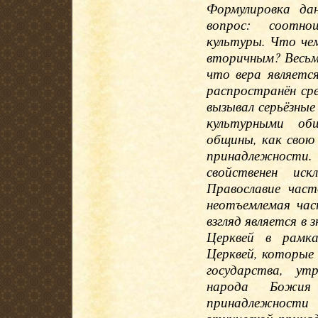
Формулировка да
вопрос: соотно
культуры. Что чем
вторичным? Весьм
что вера являетс
распространён сре
вызывал серьёзны
культурными об
общины, как свою 
принадлежности
свойственен иск
Православие част
неотъемлемая час
взгляд является в
Церквей в рамка
Церквей, которые
государства, ут
народа Божия
принадлежности 