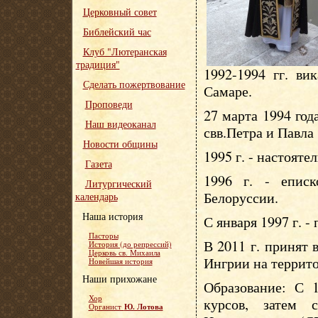
Церковный совет
Библейский час
Клуб "Лютеранская
традиция"
1992-1994 гг. ви
Сделать пожертвование
Самаре.
Проповеди
27 марта 1994 год
Наш видеоканал
свв.Петра и Павла
Новости общины
1995 г. - настояте
Газета
1996 г. - епис
Литургический
Белоруссии.
календарь
Наша история
С января 1997 г. -
Пасторы
В 2011 г. принят
История (до репрессий)
Церковь св. Михаила
Ингрии на террит
Новейшая история
Наши прихожане
Образование: С 1
Хор
курсов, затем 
Ю. Лотова
Органист