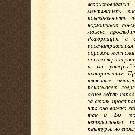
вероисповедание
менталитет, т.к
повседневность, 
нормативов повс
можно проследит
Реформация, а 
рассматривавшая
образом, ментали
однако вера перви
и зла, утверждё
авторитетом. При
нынешнее мышле
показывает совр
основ ведут наро
за столь простран
что оно важно ка
так и для тог
неправильного 
культуры, но видел