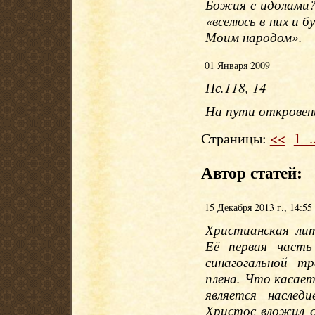
Божия с идолами? 
«вселюсь в них и б
Моим народом».
01 Января 2009
Пс.118, 14
На пути откровени
Страницы:
<<
1
.
Автор статей:
15 Декабря 2013 г., 14:55
Христианская лит
Её первая часть
синагогальной т
плена. Что касае
является наслед
Христос вложил с