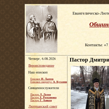
Евангелическо-Люте
Община
Контакты: +7 
Пастор Дмитри
Четверг, 6.08.2026
Вероисповедание
Наш епископ
И. Лаптев
Епископ
А. Кугаппи
Епископ-эмеритус
Священнослужители
Д. Лотов
Пастор
Е. Романенко
Пастор
Г. Азиков
Пастор
Лютеранский совет