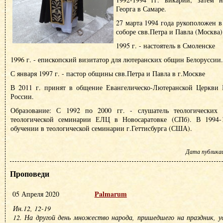
Георга в Самаре.
27 марта 1994 года рукоположен в
соборе свв.Петра и Павла (Москва)
1995 г. - настоятель в Смоленске
1996 г. - епископский визитатор для лютеранских общин Белоруссии.
С января 1997 г. - пастор общины свв.Петра и Павла в г.Москве
В 2011 г. принят в общение Евангелическо-Лютеранской Церкви
России.
Образование: С 1992 по 2000 гг. - слушатель теологических к
теологической семинарии ЕЛЦ в Новосаратовке (СПб). В 1994-1
обучении в теологической семинарии г.Геттисбурга (США).
Дата публикаци
Проповеди
Palmarum
05 Апреля 2020
Ин.12, 12-19
12. На другой день множество народа, пришедшего на праздник, у