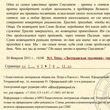
Одна из самых известных притч Спасителя – притча о сеятеле 
притча приобретает особую значимость в преддверии Великого
которое мы призваны посвятить осмыслению своего положения пере
сеятеле, как и любая другая, является иносказанием, но сие ино
совершенно конкретную реальность. Христос приходит, чтобы во
Отца. Он возвещает нам Слово Божие, переданное без каких-либо п
служение Христа завершилось, но возвещение принесённого Им сл
Оно продолжается через проповедь, через чтение Писания, чере
Слово возвещается разными путями, но так или иначе, как и во в
приходит к нам. Мы – та самая почва, куда семя слова продолжае
день. Что же мы за почва? Где наше место в притче Спасителя?
№3. Тема: «Лютеранская традиция» (п
20 Февраля 2011 г., 14:00
6
Страницы:
<<
1
...
4
5
7
8
...
11
>>
† Евангелическо-лютеранская община свв. Петра и Павла в г. Москве. Юридический 
Тетеринский пер., 16, помещение IV.
Официальный сайт: www.peterpaul.ru
Электронный адрес редакции сайта:
,
тел. для справок: +7 (916) 315-14-87, +7 (965) 165-86-64
Информация о событиях в МРО Евангелическо-лютеранская община свв. Петра и Па
только на официальном сайте peterpaul.ru. Статьи, реплики и комментарии в других и
являться официальными первоисточниками для СМИ.