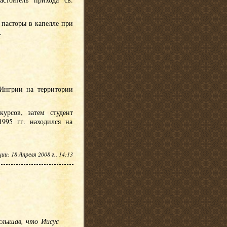
 пасторы в капелле при
.
 Ингрии на территории
урсов, затем студент
995 гг. находился на
и: 18 Апреля 2008 г., 14:13
слышав, что Иисус