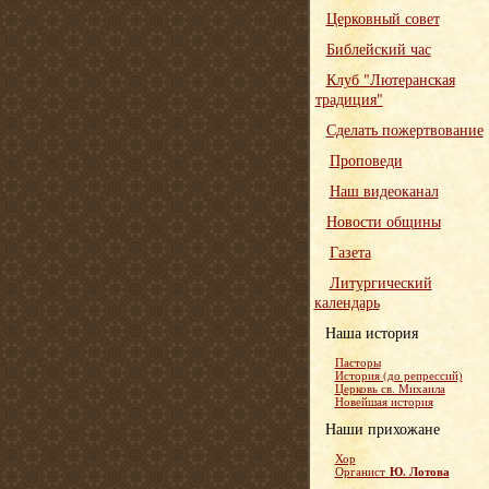
Церковный совет
Библейский час
Клуб "Лютеранская
традиция"
Сделать пожертвование
Проповеди
Наш видеоканал
Новости общины
Газета
Литургический
календарь
Наша история
Пасторы
История (до репрессий)
Церковь св. Михаила
Новейшая история
Наши прихожане
Хор
Ю. Лотова
Органист