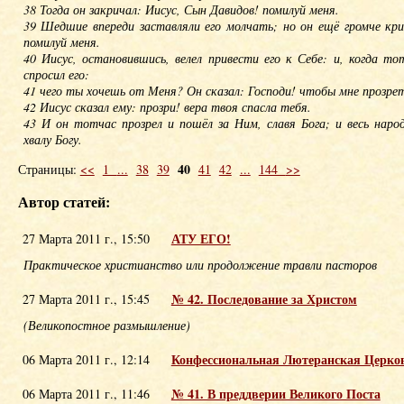
38 Тогда он закричал: Иисус, Сын Давидов! помилуй меня.
39 Шедшие впереди заставляли его молчать; но он ещё громче кри
помилуй меня.
40 Иисус, остановившись, велел привести его к Себе: и, когда т
спросил его:
41 чего ты хочешь от Меня? Он сказал: Господи! чтобы мне прозрет
42 Иисус сказал ему: прозри! вера твоя спасла тебя.
43 И он тотчас прозрел и пошёл за Ним, славя Бога; и весь народ
хвалу Богу.
40
Страницы:
<<
1
...
38
39
41
42
...
144
>>
Автор статей:
АТУ ЕГО!
27 Марта 2011 г., 15:50
Практическое христианство или продолжение травли пасторов
№ 42. Последование за Христом
27 Марта 2011 г., 15:45
(Великопостное размышление)
Конфессиональная Лютеранская Церко
06 Марта 2011 г., 12:14
№ 41. В преддверии Великого Поста
06 Марта 2011 г., 11:46