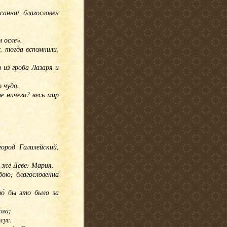
санна! благословен
 осле».
с, тогда вспомнили,
 из гроба Лазаря и
 чудо.
е ничего? весь мир
ород Галилейский,
я же Деве: Мария.
обою; благословенна
о́ бы это было за
ога;
сус.