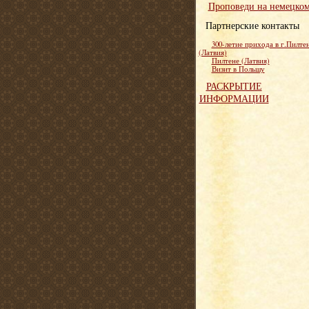
Проповеди на немецко
Партнерские контакты
300-летие прихода в г.Пилте
(Латвия)
Пилтене (Латвия)
Визит в Польшу
РАСКРЫТИЕ
ИНФОРМАЦИИ