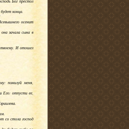
сподь Бог престол
 будет конца.
?
 Всевышнего осенит
 она зачала сына в
у твоему. И отошел
му: помилуй меня,
и Его: отпусти ее,
зраилева.
ам.
ют со стола господ