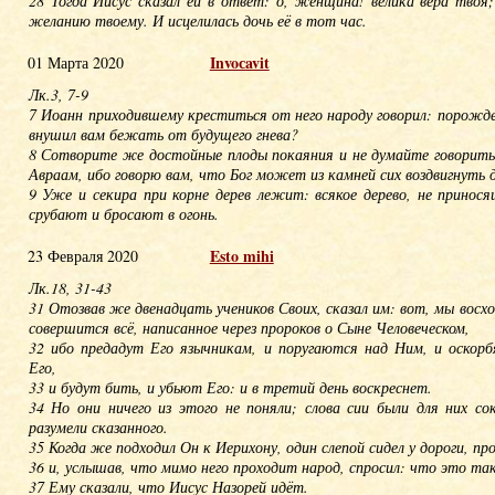
28 Тогда Иисус сказал ей в ответ: о, женщина! велика вера твоя
желанию твоему. И исцелилась дочь её в тот час.
Invoсavit
01 Марта 2020
Лк.3, 7-9
7 Иоанн приходившему креститься от него народу говорил: порожд
внушил вам бежать от будущего гнева?
8 Сотворите же достойные плоды покаяния и не думайте говорить 
Авраам, ибо говорю вам, что Бог может из камней сих воздвигнуть 
9 Уже и секира при корне дерев лежит: всякое дерево, не принося
срубают и бросают в огонь.
Esto mihi
23 Февраля 2020
Лк.18, 31-43
31 Отозвав же двенадцать учеников Своих, сказал им: вот, мы восхо
совершится всё, написанное через пророков о Сыне Человеческом,
32 ибо предадут Его язычникам, и поругаются над Ним, и оскор
Его,
33 и будут бить, и убьют Его: и в третий день воскреснет.
34 Но они ничего из этого не поняли; слова сии были для них со
разумели сказанного.
35 Когда же подходил Он к Иерихону, один слепой сидел у дороги, п
36 и, услышав, что мимо него проходит народ, спросил: что это та
37 Ему сказали, что Иисус Назорей идёт.