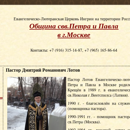
Евангелическо-Лютеранская Церковь Ингрии на территории Рос
Община свв.Петра и Павла
в г.Москве
Контакты: +7 (916) 315-14-87, +7 (965) 165-86-64
Пастор Дмитрий Романович Лотов
Пастор Лотов Евангелическо-лют
Петра и Павла в Москве родилс
Крещён в 1989 г. в евангеличес
св.Николая г.Вентспилса (Латвия).
пи
1990 г. - благословлён на служе
(помощника пастора).
1990-1991 гг. - помощник пасто
св.Петра (Москва).
1992-1994 гг. викарий, затем н