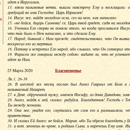
идет в Иерусалим,
м
13. взяли пальмовые ветви, вышли навстречу Ему и восклицали: о
грядущий во имя Господне, Царь Израилев!
14. Иисус же, найдя молодого осла, сел на него, как написано:
не
15. «не бойся, дщерь Сионова! се, Царь твой грядет, сидя на молодом
16. Ученики Его сперва не поняли этого; но когда прославился Иису
что та́к было о Нем написано, и это сделали Ему.
17. Народ, бывший с Ним прежде, свидетельствовал, что Он вызвал
воскресил его из мертвых.
18. Потому и встретил Его народ, ибо слышал, что Он сотворил это
19. Фарисеи же говорили между собою: видите ли, что не успевает
идет за Ним.
Благовещенье
25 Марта 2020
Лк.1, 26-38
26. В шестой же месяц послан был Ангел Гавриил от Бога в г
называемый Назарет,
27. к Деве, обрученной мужу, именем Иосифу, из дома Давидова; им
28. Ангел, войдя к ней, сказал: радуйся, Благодатная! Господь с Т
Ты между женами.
29. Она же, увидев его, смутилась от слов его и размышляла, чт
приветствие.
30. И сказал Ей Ангел: не бойся, Мария, ибо Ты обрела благодать у Б
31. и вот, зачнешь во чреве, и родишь Сына, и наречешь Ему имя: Ии