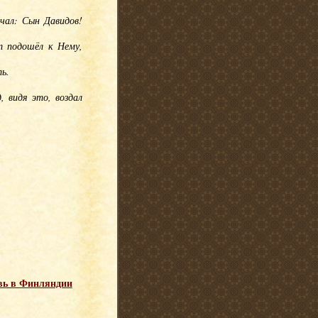
чал: Сын Давидов!
от подошёл к Нему,
ь.
, видя это, воздал
вь в Финляндии