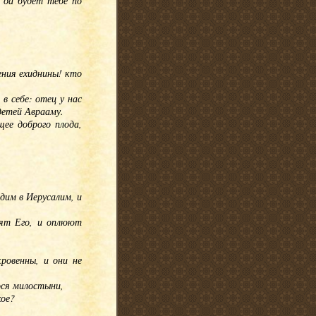
; да будет тебе по
ения ехиднины! кто
в себе: отец у нас
детей Аврааму.
щее доброго плода,
дим в Иерусалим, и
бят Его, и оплюют
кровенны, и они не
рося милостыни,
кое?