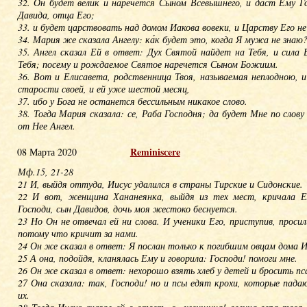
32. Он будет велик и наречется Сыном Всевышнего, и даст Ему Го
Давида, отца Его;
33. и будет царствовать над домом Иакова вовеки, и Царству Его не
34. Мария же сказала Ангелу: ка́к будет это, когда Я мужа не знаю
35. Ангел сказал Ей в ответ: Дух Святой найдет на Тебя, и сила
Тебя; посему и рождаемое Святое наречется Сыном Божиим.
36. Вот и Елисавета, родственница Твоя, называемая неплодною, и
старости своей, и ей уже шестой месяц,
37. ибо у Бога не останется бессильным никакое слово.
38. Тогда Мария сказала: се, Раба Господня; да будет Мне по слов
от Нее Ангел.
Reminisсere
08 Марта 2020
Мф.15, 21-28
21 И, выйдя оттуда, Иисус удалился в страны Тирские и Сидонские.
22 И вот, женщина Хананеянка, выйдя из тех мест, кричала Е
Господи, сын Давидов, дочь моя жестоко беснуется.
23 Но Он не отвечал ей ни слова. И ученики Его, приступив, просил
потому что кричит за нами.
24 Он же сказал в ответ: Я послан только к погибшим овцам дома И
25 А она, подойдя, кланялась Ему и говорила: Господи! помоги мне.
26 Он же сказал в ответ: нехорошо взять хлеб у детей и бросить пс
27 Она сказала: так, Господи! но и псы едят крохи, которые пада
их.