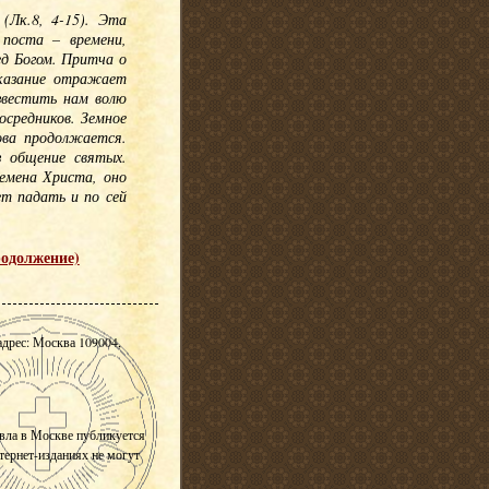
(Лк.8, 4-15). Эта
 поста – времени,
д Богом. Притча о
сказание отражает
звестить нам волю
осредников. Земное
ова продолжается.
з общение святых.
ремена Христа, оно
т падать и по сей
родолжение)
адрес: Москва 109004,
вла в Москве публикуется
нтернет-изданиях не могут