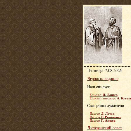
Пятница, 7.08.2026
Вероисповедание
Наш епископ
И. Лаптев
Епископ
А. Кугап
Епископ-эмеритус
Священнослужители
Д. Лотов
Пастор
Е. Романенко
Пастор
Г. Азиков
Пастор
Лютеранский совет