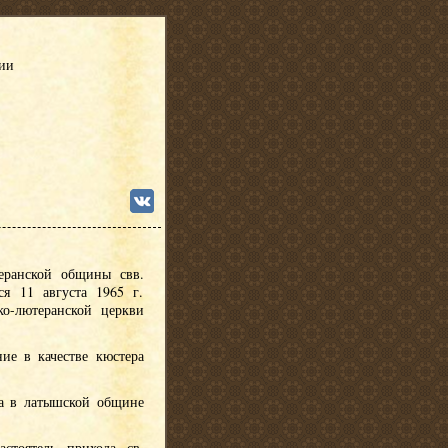
сии
еранской общины свв.
я 11 августа 1965 г.
ко-лютеранской церкви
ние в качестве кюстера
ра в латышской общине
астоятель прихода св.