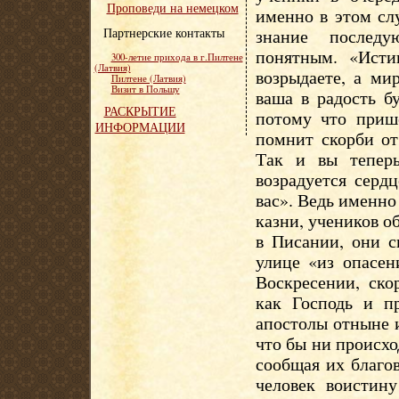
Проповеди на немецком
именно в этом слу
Партнерские контакты
знание последу
понятным. «Исти
300-летие прихода в г.Пилтене
(Латвия)
возрыдаете, а ми
Пилтене (Латвия)
Визит в Польшу
ваша в радость б
РАСКРЫТИЕ
потому что пришё
ИНФОРМАЦИИ
помнит скорби от
Так и вы тепер
возрадуется серд
вас». Ведь именно 
казни, учеников об
в Писании, они с
улице «из опасен
Воскресении, ско
как Господь и п
апостолы отныне и
что бы ни происхо
сообщая их благо
человек воистин