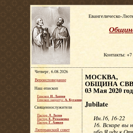
Евангелическо-Люте
Община
Контакты: +7 
Четверг, 6.08.2026
МОСКВА, Е
Вероисповедание
ОБЩИНА СВВ.
Наш епископ
03 Мая 2020 го
И. Лаптев
Епископ
А. Кугаппи
Епископ-эмеритус
Jubilate
Священнослужители
Д. Лотов
Пастор
Ин.16, 16-22
Е. Романенко
Пастор
Г. Азиков
Пастор
16. Вскоре вы 
Лютеранский совет
ибо Я иду к От