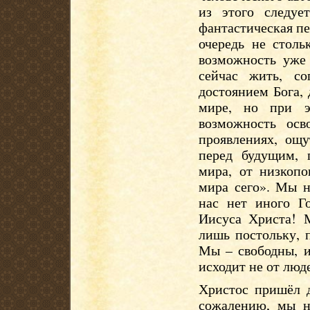
из этого следуе
фантастическая пе
очередь не столь
возможность уже 
сейчас жить, со
достоянием Бога,
мире, но при э
возможность осв
проявлениях, ощу
перед будущим, 
мира, от низкоп
мира сего». Мы 
нас нет иного Го
Иисуса Христа! 
лишь постольку, 
Мы – свободны, и
исходит не от люде
Христос пришёл д
сожалению, мы н