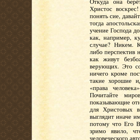
Откуда она берё
Христос воскрес!
понять сие, давай
тогда апостольск
учение Господа до
как, например, 
случае? Никем. К
либо перспектив н
как живут безб
верующих. Это со
ничего кроме пос
такие хорошие ид
«права человека
Почитайте миро
показывающие отн
для Христовых в
выглядит иначе им
потому что Его В
зримо явило, ч
человеческого авт