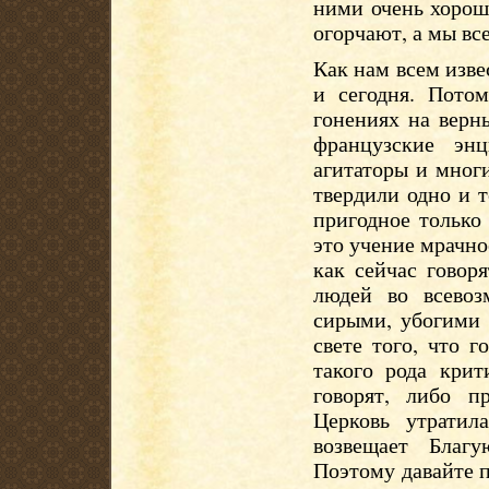
ними очень хорош
огорчают, а мы вс
Как нам всем изве
и сегодня. Пото
гонениях на верн
французские энц
агитаторы и мног
твердили одно и т
пригодное только
это учение мрачное
как сейчас говор
людей во всевоз
сирыми, убогими 
свете того, что г
такого рода кри
говорят, либо п
Церковь утратил
возвещает Благ
Поэтому давайте 