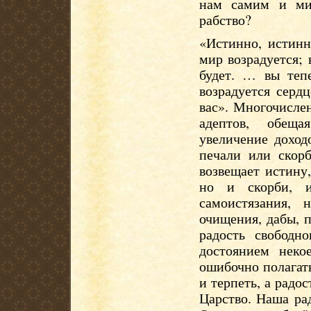
нам самим и мир
рабство?
«Истинно, истинн
мир возрадуется; 
будет. … вы теп
возрадуется серд
вас». Многочисле
адептов, обеща
увеличение доход
печали или скор
возвещает истину,
но и скорби, 
самоистязания,
очищения, дабы, 
радость свободн
достоянием неко
ошибочно полагать
и терпеть, а радо
Царство. Наша ра