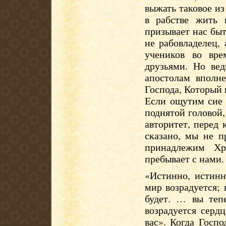
выжать таковое из 
в рабстве жить 
призывает нас быт
не рабовладелец,
учеников во вр
друзьями. Но ве
апостолам вполн
Господа, Который 
Если ощутим сие 
поднятой головой,
авторитет, перед
сказано, мы не 
принадлежим Хр
пребывает с нами.
«Истинно, истинн
мир возрадуется; 
будет. … вы теп
возрадуется серд
вас». Когда Госп