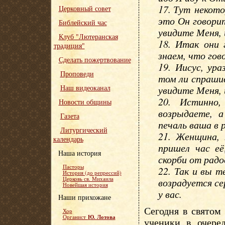
17. Тут некото
Церковный совет
это Он говорит
Библейский час
увидите Меня, 
Клуб "Лютеранская
18. Итак они 
традиция"
знаем, что гов
Сделать пожертвование
19. Иисус, ур
Проповеди
том ли спрашив
Наш видеоканал
увидите Меня, 
20. Истинно
Новости общины
возрыдаете, а
Газета
печаль ваша в 
Литургический
21. Женщина, 
календарь
пришел час её
Наша история
скорби от радо
Пасторы
22. Так и вы т
История (до репрессий)
Церковь св. Михаила
возрадуется с
Новейшая история
у вас.
Наши прихожане
Сегодня в святом
Хор
Ю. Лотова
Органист
ученики в очере