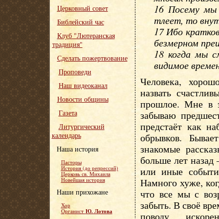
16 Посему мы 
Церковный совет
тлеет, то внут
Библейский час
17 Ибо кратко
Клуб "Лютеранская
безмерном преи
традиция"
18 когда мы с
Сделать пожертвование
видимое времен
Проповеди
Человека, хоро
Наш видеоканал
назвать счастлив
Новости общины
прошлое. Мне в 
Газета
забываю предшес
предстаёт как на
Литургический
календарь
обрывков. Бывае
знакомые рассказ
Наша история
больше лет назад 
Пасторы
История (до репрессий)
или иные событи
Церковь св. Михаила
Намного хуже, ко
Новейшая история
Наши прихожане
что все мы с воз
забыть. В своё вр
Хор
Ю. Лотова
Органист
поводу искор