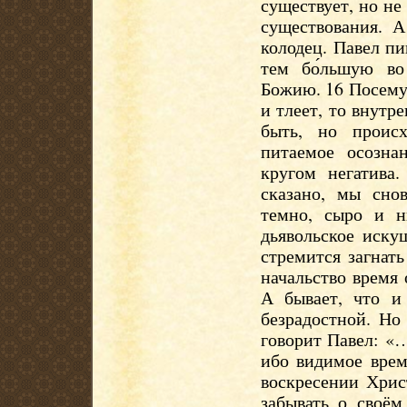
существует, но не
существования. А
колодец. Павел пи
тем бо́льшую во
Божию. 16 Посему
и тлеет, то внутр
быть, но происх
питаемое осозна
кругом негатива
сказано, мы снов
темно, сыро и н
дьявольское иску
стремится загнать
начальство время 
А бывает, что и 
безрадостной. Но
говорит Павел: «
ибо видимое врем
воскресении Хрис
забывать о своём