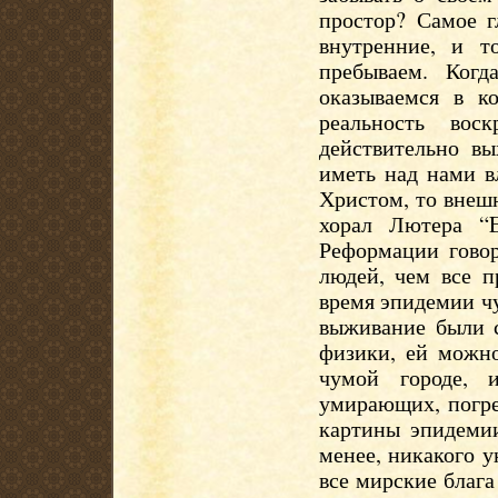
простор? Самое г
внутренние, и т
пребываем. Когд
оказываемся в к
реальность вос
действительно вы
иметь над нами в
Христом, то внешн
хорал Лютера “E
Реформации говор
людей, чем все п
время эпидемии чу
выживание были с
физики, ей можно
чумой городе, 
умирающих, погр
картины эпидемии
менее, никакого у
все мирские благ