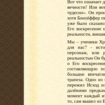
Вот что означает 
вечности! Или во
чудесно». Он прон
хотя Бонхёффер пи
уже было сказано
Его воскресение 
реальности, внешн
Мы – ученики Хри
для нас? - ист
персонаж, или р
реальностью Он бу
о Его воскресен
составляющую по
большое впечатл
трапеза. Одно из
пережил Исход из
далёкими предка
момент каждый из 
то, сам вышел из 