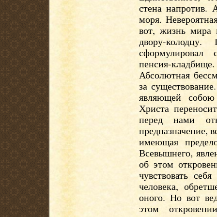
стена напротив. 
моря. Невероятна
вот, жизнь мира
двору-колодцу
сформулировал с
пенсия-кладбище
Абсолютная бессм
за существование
являющей собою
Христа переносит
перед нами отк
предназначение, в
имеющая предело
Всевышнего, явле
об этом откровен
чувствовать себя
человека, обрет
оного. Но вот ве
этом откровени