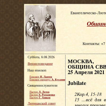
Евангелическо-Люте
Община
Контакты: +7 
Суббота, 8.08.2026
МОСКВА, Е
Вероисповедание
ОБЩИНА СВВ.
Наш епископ
25 Апреля 2021
И. Лаптев
Епископ
А. Кугаппи
Епископ-эмеритус
Jubilate
Священнослужители
Д. Лотов
Пастор
2Кор.4, 15-18
Е. Романенко
Пастор
Г. Азиков
Пастор
15 …всё для в
Лютеранский совет
многих произве