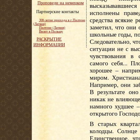
Проповеди на немецком
высказывавшиес
Партнерские контакты
исполнены праве
средства всякие 
300-летие прихода в г.Пилтене
(Латвия)
заметил, что они
Пилтене (Латвия)
Визит в Польшу
школьные годы, п
РАСКРЫТИЕ
Следовательно, чт
ИНФОРМАЦИИ
ситуации не с вы
чувствования в 
самого себя... П
хорошее – наприм
миром. Христиана
Например, они за
В результате оно
никак не влияюще
намного худшее –
открытого Господо
В старых кварта
колодцы. Солнце 
Единственное, чт