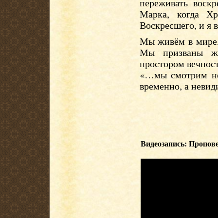
переживать воск
Марка, когда Хр
Воскресшего, и я в
Мы живём в мире,
Мы призваны жи
простором вечност
«…мы смотрим не
временно, а невид
Видеозапись: Пропове