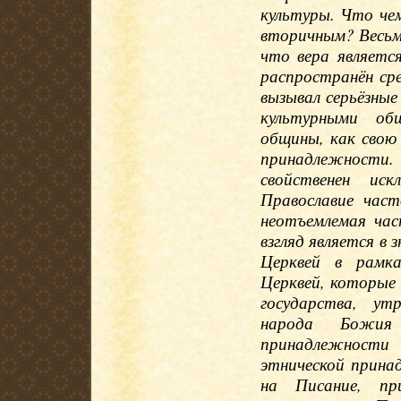
культуры. Что чем
вторичным? Весьм
что вера являетс
распространён сре
вызывал серьёзны
культурными об
общины, как свою 
принадлежности
свойственен иск
Православие част
неотъемлемая час
взгляд является в
Церквей в рамка
Церквей, которые
государства, ут
народа Божия
принадлежности 
этнической прина
на Писание, пр