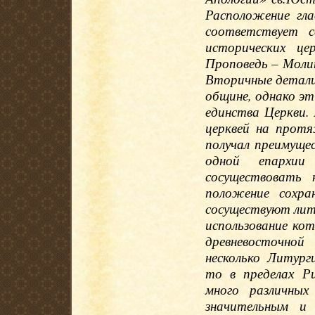
Расположение гла
соответствует с
исторических це
Проповедь – Моли
Вторичные детали
общине, однако эт
единства Церкви.
церквей на протя
получал преимуще
одной епархи
сосуществовать 
положение сохр
сосуществуют лит
использование ко
древневосточно
несколько Литург
то в пределах Р
много различных
значительным и 