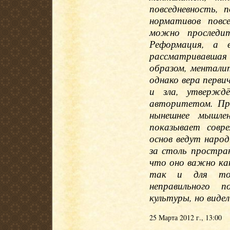
повседневность, 
нормативов повс
можно проследит
Реформация, а 
рассматривавшая
образом, ментали
однако вера перви
и зла, утверждё
авторитетом. При
нынешнее мышле
показывает совр
основ ведут наро
за столь простран
что оно важно ка
так и для тог
неправильного 
культуры, но видел
25 Марта 2012 г., 13:00