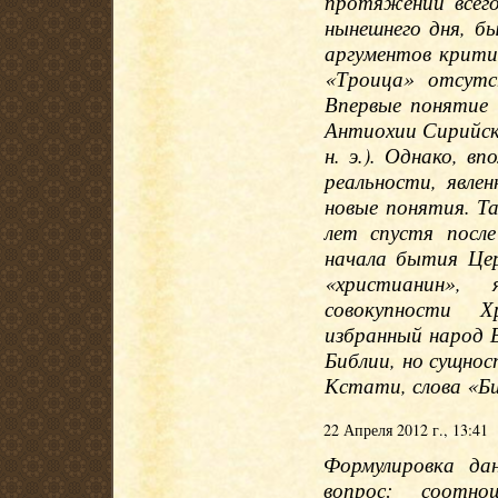
протяжении всего
нынешнего дня, б
аргументов критик
«Троица» отсутс
Впервые понятие
Антиохии Сирийско
н. э.). Однако, в
реальности, явле
новые понятия. Т
лет спустя посл
начала бытия Цер
«христианин», 
совокупности Х
избранный народ 
Библии, но сущнос
Кстати, слова «Б
22 Апреля 2012 г., 13:41
Формулировка да
вопрос: соотно