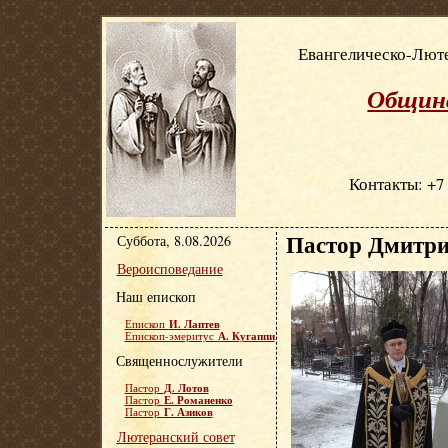
Евангелическо-Люте
Община
Контакты: +7 
Пастор Дмитри
Суббота, 8.08.2026
Вероисповедание
Наш епископ
И. Лаптев
Епископ
А. Кугаппи
Епископ-эмеритус
Священнослужители
Д. Лотов
Пастор
Е. Романенко
Пастор
Г. Азиков
Пастор
Лютеранский совет