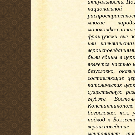
актуальность. Поэ
национально
распространённо
многие наро
моноконфессион
французами вне з
или кальвинист
вероисповеданиями.
были едины в цер
является частью 
безусловно, оказ
составляющие це
католических церк
существенную ра
глубже. Восто
Константинопо
богословия, т.к.
подход к Божеств
вероисповедание
менталитет, т.к