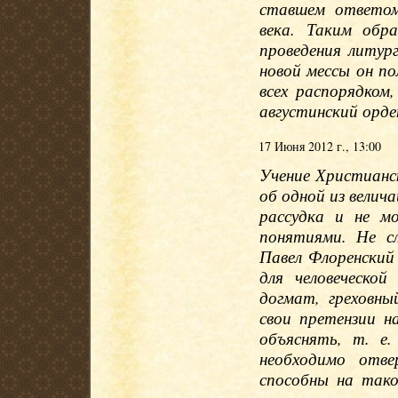
ставшем ответом
века. Таким обр
проведения литур
новой мессы он по
всех распорядком
августинский орде
17 Июня 2012 г., 13:00
Учение Христианс
об одной из вели
рассудка и не м
понятиями. Не сл
Павел Флоренский
для человеческо
догмат, греховны
свои претензии н
объяснять, т. е
необходимо отве
способны на тако