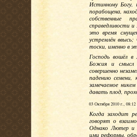
Истинному Богу, 
порабощена, наход
собственные п
справедливости и
это время смуще
устремлён ввысь;
тоски, именно в э
Господь вошёл в
Божия и смысл 
совершенно незам
падению семени, 
замечаемое никем
давать плод, про
03 Октября 2010 г., 08:12
Когда заходит р
говорят о взаим
Однако Лютер и 
ими реформы, обра