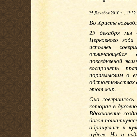
25 Декабря 2010 г., 13:32
Во Христе возлюб
25 декабря мы 
Церковного год
исполнен совер
отличающейся 
повседневной жиз
воспринять пра
поразмыслим о е
обстоятельствах 
этот мир.
Оно совершилось
которая в духовн
Вдохновение, созд
богов пошатнулась
обращались к ку
иудеев. Но и иуд