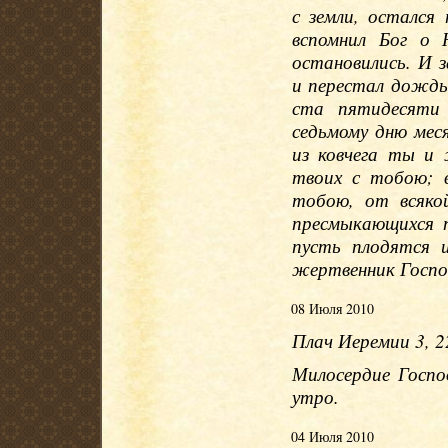
с земли, остался
вспомнил Бог о 
остановились. И з
и перестал дождь
ста пятидесяти
седьмому дню меся
из ковчега ты и
твоих с тобою; 
тобою, от всякой
пресмыкающихся п
пусть плодятся 
жертвенник Госпо
08 Июля 2010
Плач Иеремии 3, 2
Милосердие Госпо
утро.
04 Июля 2010