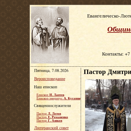
Евангелическо-Люте
Община
Контакты: +7 
Пастор Дмитри
Пятница, 7.08.2026
Вероисповедание
Наш епископ
И. Лаптев
Епископ
А. Кугаппи
Епископ-эмеритус
Священнослужители
Д. Лотов
Пастор
Е. Романенко
Пастор
Г. Азиков
Пастор
Лютеранский совет