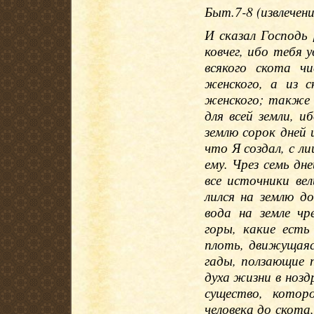
Быт.7-8 (извлечени
И сказал Господь 
ковчег, ибо тебя 
всякого скота ч
женского, а из 
женского; также 
для всей земли, и
землю сорок дней 
что Я создал, с ли
ему. Чрез семь дн
все источники вел
лился на землю д
вода на земле чр
горы, какие есть
плоть, движущаяся
гады, ползающие п
духа жизни в ноздр
существо, котор
человека до скота,