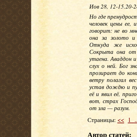
Иов 28, 12-15.20-2
Но где премудрост
человек цены ее, 
говорит: не во мн
она за золото и
Откуда же исхо
Сокрыта она от 
утаена. Аваддон 
слух о ней. Бог з
прозирает до кон
ветру полагал вес
устав дождю и пу
её и явил её, приг
вот, страх Госпо
от зла — разум.
Страницы:
<<
1
.
Автор статей: