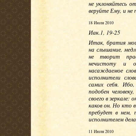
не уклоняйтесь о
веруйте Ему, и не
18 Июля 2010
Иак.1, 19-25
Итак, братия мои 
на слышание, медле
не творит пра
нечистоту и о
насаждаемое сло
исполнители сло
самих себя. Ибо
подобен человек
своего в зеркале: 
каков он. Но кто в
пребудет в нем, 
исполнителем дела
11 Июля 2010