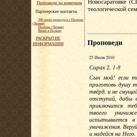
Новосаратовке (С
Проповеди на немецком
теологической сем
Партнерские контакты
300-летие прихода в г.Пилтене
(Латвия)
Пилтене (Латвия)
Визит в Польшу
РАСКРЫТИЕ
Проповеди
ИНФОРМАЦИИ
25 Июля 2010
Сирах 2, 1-8
Сын мой! если т
приготовь душу т
твёрд, и не смущай
отступай, дабы в
приключится теб
твоего уничиж
испытывается в 
уничижения. Веру
и надейся на Него