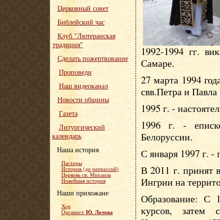
Церковный совет
Библейский час
Клуб "Лютеранская
традиция"
1992-1994 гг. ви
Сделать пожертвование
Самаре.
Проповеди
27 марта 1994 год
Наш видеоканал
свв.Петра и Павла
Новости общины
1995 г. - настояте
Газета
1996 г. - епис
Литургический
Белоруссии.
календарь
Наша история
С января 1997 г. -
Пасторы
В 2011 г. принят
История (до репрессий)
Церковь св. Михаила
Ингрии на террит
Новейшая история
Наши прихожане
Образование: С 1
Хор
курсов, затем 
Ю. Лотова
Органист