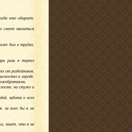
огда кто обирает,
о смеет хвалиться
олее был в трудах,
ри раза я терпел
тях от разбойников,
асностях в городе,
у лжебратиями,
в посте, на стуже и
дей, забота о всех
, за кого бы я не
и, знает, что я не