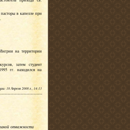
 пасторы в капелле при
.
 Ингрии на территории
урсов, затем студент
995 гг. находился на
и: 18 Апреля 2008 г., 14:13
и такой отважности