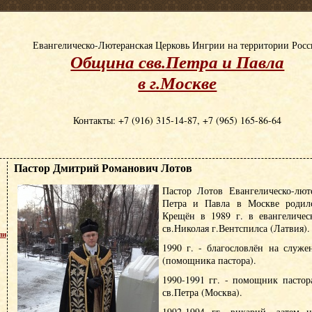
Евангелическо-Лютеранская Церковь Ингрии на территории Рос
Община свв.Петра и Павла
в г.Москве
Контакты: +7 (916) 315-14-87, +7 (965) 165-86-64
Пастор Дмитрий Романович Лотов
Пастор Лотов Евангелическо-лют
Петра и Павла в Москве родилс
Крещён в 1989 г. в евангеличес
св.Николая г.Вентспилса (Латвия).
пи
1990 г. - благословлён на служе
(помощника пастора).
1990-1991 гг. - помощник пасто
св.Петра (Москва).
1992-1994 гг. викарий, затем н