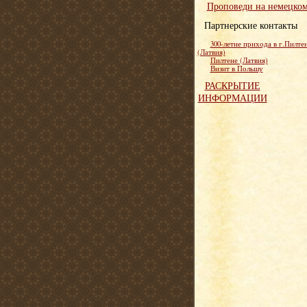
Проповеди на немецко
Партнерские контакты
300-летие прихода в г.Пилте
(Латвия)
Пилтене (Латвия)
Визит в Польшу
РАСКРЫТИЕ
ИНФОРМАЦИИ