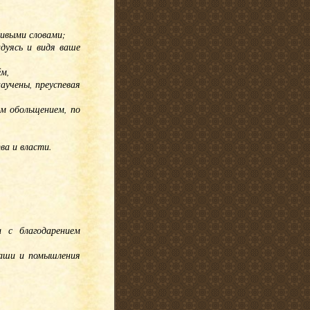
дчивыми словами;
дуясь и видя ваше
ём,
научены, преуспевая
м обольщением, по
ва и власти.
 с благодарением
ваши и помышления