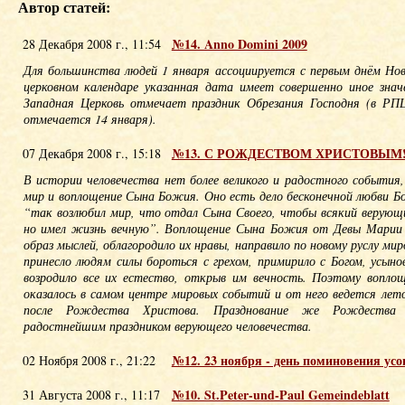
Автор статей:
№14. Anno Domini 2009
28 Декабря 2008 г., 11:54
Для большинства людей 1 января ассоциируется с первым днём Нов
церковном календаре указанная дата имеет совершенно иное знач
Западная Церковь отмечает праздник Обрезания Господня (в РП
отмечается 14 января).
№13. С РОЖДЕСТВОМ ХРИСТОВЫМ
07 Декабря 2008 г., 15:18
В истории человечества нет более великого и радостного события
мир и воплощение Сына Божия. Оно есть дело бесконечной любви Б
“так возлюбил мир, что отдал Сына Своего, чтобы всякий верующи
но имел жизнь вечную”. Воплощение Сына Божия от Девы Марии
образ мыслей, облагородило их нравы, направило по новому руслу ми
принесло людям силы бороться с грехом, примирило с Богом, усын
возродило все их естество, открыв им вечность. Поэтому вопл
оказалось в самом центре мировых событий и от него ведется лет
после Рождества Христова. Празднование же Рождества
радостнейшим праздником верующего человечества.
№12. 23 ноября - день поминовения ус
02 Ноября 2008 г., 21:22
№10. St.Peter-und-Paul Gemeindeblatt
31 Августа 2008 г., 11:17