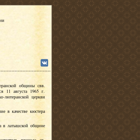
сии
еранской общины свв.
я 11 августа 1965 г.
ко-лютеранской церкви
ние в качестве кюстера
ра в латышской общине
астоятель прихода св.