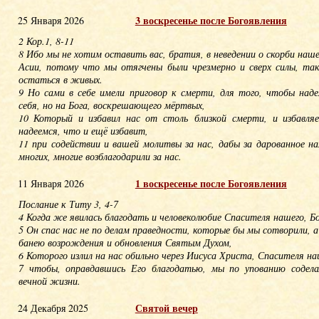
3 воскресенье после Богоявления
25 Января 2026
2 Кор.1, 8-11
8 Ибо мы не хотим оставить вас, братия, в неведении о скорби наше
Асии, потому что мы отягчены были чрезмерно и сверх силы, так
остаться в живых.
9 Но сами в себе имели приговор к смерти, для того, чтобы наде
себя, но на Бога, воскрешающего мёртвых,
10 Который и избавил нас от столь близкой смерти, и избавля
надеемся, что и ещё избавит,
11 при содействии и вашей молитвы за нас, дабы за дарованное н
многих, многие возблагодарили за нас.
1 воскресенье после Богоявления
11 Января 2026
Послание к Титу 3, 4-7
4 Когда же явилась благодать и человеколюбие Спасителя нашего, Бо
5 Он спас нас не по делам праведности, которые бы мы сотворили, а
банею возрождения и обновления Святым Духом,
6 Которого излил на нас обильно через Иисуса Христа, Спасителя на
7 чтобы, оправдавшись Его благодатью, мы по упованию содела
вечной жизни.
Святой вечер
24 Декабря 2025