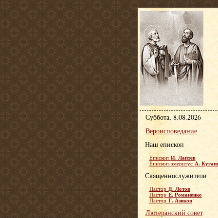
Суббота, 8.08.2026
Вероисповедание
Наш епископ
И. Лаптев
Епископ
А. Кугап
Епископ-эмеритус
Священнослужители
Д. Лотов
Пастор
Е. Романенко
Пастор
Г. Азиков
Пастор
Лютеранский совет