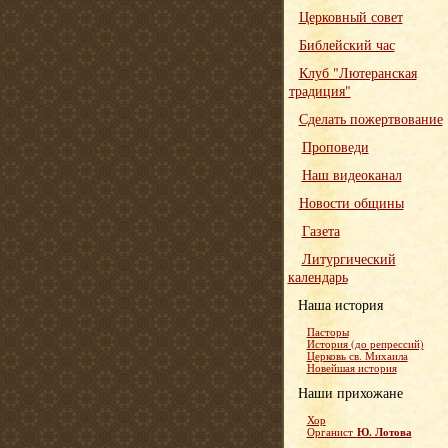
Церковный совет
Библейский час
Клуб "Лютеранская
традиция"
Сделать пожертвование
Проповеди
Наш видеоканал
Новости общины
Газета
Литургический
календарь
Наша история
Пасторы
История (до репрессий)
Церковь св. Михаила
Новейшая история
Наши прихожане
Хор
Ю. Лотова
Органист