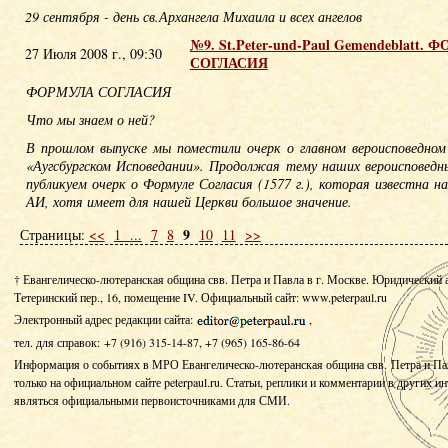
29 сентября - день св.Архангела Михаила и всех ангелов
№9. St.Peter-und-Paul Gemendeblatt.
27 Июля 2008 г., 09:30
СОГЛАСИЯ
ФОРМУЛА СОГЛАСИЯ
Что мы знаем о ней?
В прошлом выпуске мы поместили очерк о главном вероисповедно
«Аугсбургском Исповедании». Продолжая тему наших вероисповедн
публикуем очерк о Формуле Согласия (1577 г.), которая известна н
АИ, хотя имеет для нашей Церкви большое значение.
9
Страницы:
<<
1
...
7
8
10
11
>>
† Евангелическо-лютеранская община свв. Петра и Павла в г. Москве. Юридический 
Тетеринский пер., 16, помещение IV.
Официальный сайт: www.peterpaul.ru
Электронный адрес редакции сайта:
,
тел. для справок: +7 (916) 315-14-87, +7 (965) 165-86-64
Информация о событиях в МРО Евангелическо-лютеранская община свв. Петра и Па
только на официальном сайте peterpaul.ru. Статьи, реплики и комментарии в других и
являться официальными первоисточниками для СМИ.