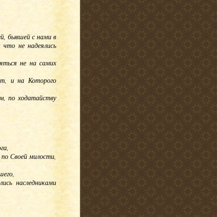
й, бывшей с нами в
 что не надеялись
яться не на самих
ет, и на Которого
ам, по ходатайству
га,
 по Своей милости,
шего,
лись наследниками