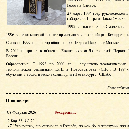
Георга в Самаре.
27 марта 1994 года рукоположен в
соборе свв.Петра и Павла (Москва)
1995 г. - настоятель в Смоленске
1996 г. - епископский визитатор для лютеранских общин Белоруссии.
С января 1997 г. - пастор общины свв.Петра и Павла в г.Москве
В 2011 г. принят в общение Евангелическо-Лютеранской Церкви
России.
Образование: С 1992 по 2000 гг. - слушатель теологических к
теологической семинарии ЕЛЦ в Новосаратовке (СПб). В 1994-1
обучении в теологической семинарии г.Геттисбурга (США).
Дата публикаци
Проповеди
Sexagesimae
08 Февраля 2026
2 Кор 11, 17-31
17 Что́ скажу, то́ скажу не в Господе, но как бы в неразумии пр