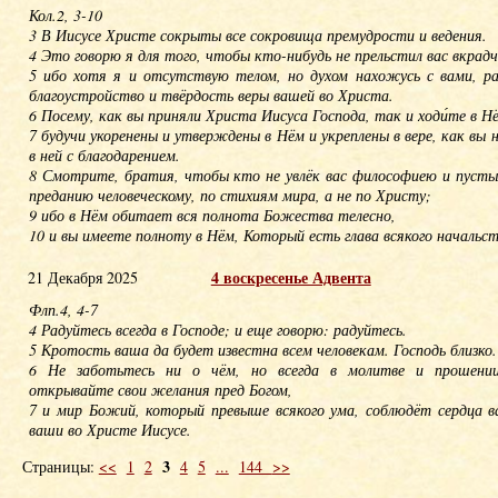
Кол.2, 3-10
3 В Иисусе Христе сокрыты все сокровища премудрости и ведения.
4 Это говорю я для того, чтобы кто-нибудь не прельстил вас вкра
5 ибо хотя я и отсутствую телом, но духом нахожусь с вами, ра
благоустройство и твёрдость веры вашей во Христа.
6 Посему, как вы приняли Христа Иисуса Господа, так и ходи́те в Н
7 будучи укоренены и утверждены в Нём и укреплены в вере, как вы 
в ней с благодарением.
8 Смотрите, братия, чтобы кто не увлёк вас философиею и пусты
преданию человеческому, по стихиям мира, а не по Христу;
9 ибо в Нём обитает вся полнота Божества телесно,
10 и вы имеете полноту в Нём, Который есть глава всякого начальст
4 воскресенье Адвента
21 Декабря 2025
Флп.4, 4-7
4 Радуйтесь всегда в Господе; и еще говорю: радуйтесь.
5 Кротость ваша да будет известна всем человекам. Господь близко.
6 Не заботьтесь ни о чём, но всегда в молитве и прошении
открывайте свои желания пред Богом,
7 и мир Божий, который превыше всякого ума, соблюдёт сердца 
ваши во Христе Иисусе.
3
Страницы:
<<
1
2
4
5
...
144
>>