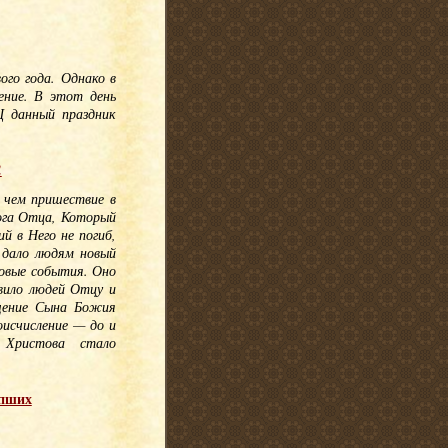
ого года. Однако в
ение. В этот день
Ц данный праздник
!
, чем пришествие в
ога Отца, Который
й в Него не погиб,
 дало людям новый
ровые события. Оно
овило людей Отцу и
ощение Сына Божия
оисчисление — до и
 Христова стало
опших