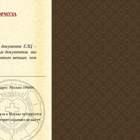
 ФОРМУЛА
м документе ЕЛЦ –
ых документов, мы
амного меньше, чем
адрес: Москва 109004,
вла в Москве публикуется
нтернет-изданиях не могут