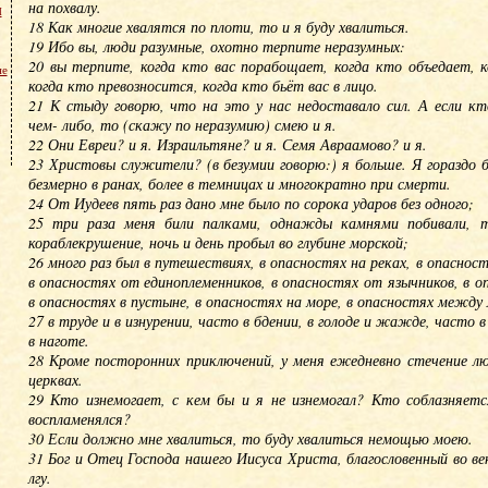
на похвалу.
м
18 Как многие хвалятся по плоти, то и я буду хвалиться.
19 Ибо вы, люди разумные, охотно терпите неразумных:
20 вы терпите, когда кто вас порабощает, когда кто объедает, к
не
когда кто превозносится, когда кто бьёт вас в лицо.
21 К стыду говорю, что на это у нас недоставало сил. А если кт
чем- либо, то (скажу по неразумию) смею и я.
22 Они Евреи? и я. Израильтяне? и я. Семя Авраамово? и я.
23 Христовы служители? (в безумии говорю:) я больше. Я гораздо б
безмерно в ранах, более в темницах и многократно при смерти.
24 От Иудеев пять раз дано мне было по сорока ударов без одного;
25 три раза меня били палками, однажды камнями побивали, т
кораблекрушение, ночь и день пробыл во глубине морской;
26 много раз был в путешествиях, в опасностях на реках, в опаснос
в опасностях от единоплеменников, в опасностях от язычников, в оп
в опасностях в пустыне, в опасностях на море, в опасностях межд
27 в труде и в изнурении, часто в бдении, в голоде и жажде, часто 
в наготе.
28 Кроме посторонних приключений, у меня ежедневно стечение лю
церквах.
29 Кто изнемогает, с кем бы и я не изнемогал? Кто соблазняется
воспламенялся?
30 Если должно мне хвалиться, то буду хвалиться немощью моею.
31 Бог и Отец Господа нашего Иисуса Христа, благословенный во век
лгу.