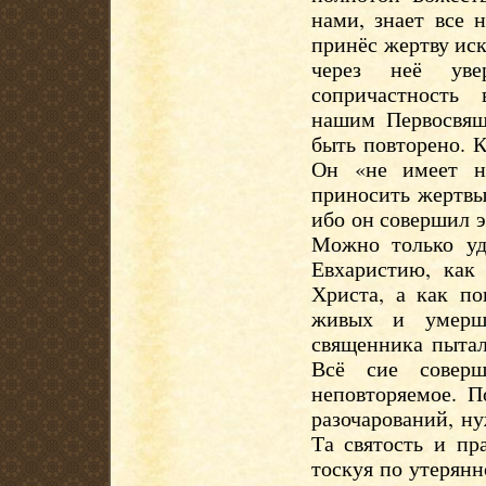
нами, знает все 
принёс жертву иск
через неё ув
сопричастность 
нашим Первосвящ
быть повторено. 
Он «не имеет н
приносить жертвы 
ибо он совершил 
Можно только уди
Евхаристию, как
Христа, а как по
живых и умерши
священника пытал
Всё сие соверш
неповторяемое. П
разочарований, н
Та святость и пр
тоскуя по утерянн