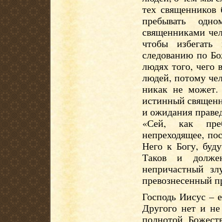
тех священников 
пребывать одн
священниками чел
чтобы избегать
следованию по Бо
людях того, чего 
людей, потому чел
никак не может. 
истинный священн
и ожидания правед
«Сей, как пре
непреходящее, по
Него к Богу, буду
Таков и долже
непричастный зл
превознесенный п
Господь Иисус – 
Другого нет и не
полнотой Божест