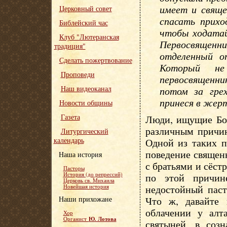
имеет и свяще
Церковный совет
спасать прихо
Библейский час
чтобы ходатай
Клуб "Лютеранская
Первосвященни
традиция"
отделенный о
Сделать пожертвование
Который н
Проповеди
первосвященни
Наш видеоканал
потом за гре
принеся в жерт
Новости общины
Газета
Люди, ищущие Бог
различным причин
Литургический
календарь
Одной из таких п
поведение священ
Наша история
с братьями и сёс
Пасторы
История (до репрессий)
по этой причин
Церковь св. Михаила
недостойный пас
Новейшая история
Наши прихожане
Что ж, давайте 
облачении у алт
Хор
Ю. Лотова
Органист
святыней, в соз