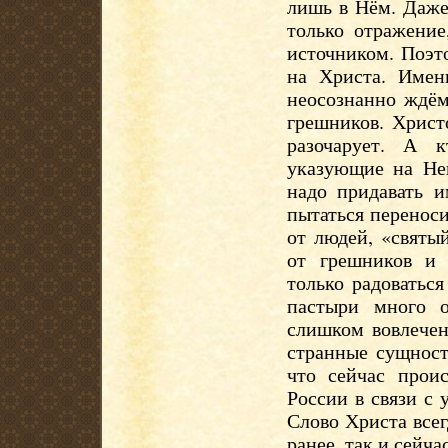
лишь в Нём. Даже
только отражение
источником. Поэт
на Христа. Имен
неосознанно ждём
грешников. Христ
разочарует. А 
указующие на Нег
надо придавать и
пытаться переноси
от людей, «святы
от грешников и
только радоватьс
пастыри много о
слишком вовлечен
странные сущност
что сейчас прои
России в связи с
Слово Христа всег
ранее, так и сейч