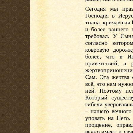
Сегодня мы пра
Господня в Иеру
толпа, кричавшая 
и более раннего 
требовал. У Сын
согласно которо
ковровую дорожк
более, что в И
приветствий, а 
жертвоприношени
Сам. Эта жертва 
всё, что нам нужн
ней. Поэтому ис
Который существ
гибели уверовавши
– нашего вечного
уповать на Него.
прощение, оправ
вечно,имеет и св