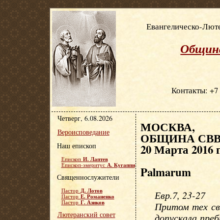
Евангелическо-Люте
Община
Контакты: +7 
Четверг, 6.08.2026
МОСКВА, Е
Вероисповедание
ОБЩИНА СВВ.
Наш епископ
20 Марта 2016 
И. Лаптев
Епископ
А. Кугаппи
Епископ-эмеритус
Palmarum
Священнослужители
Д. Лотов
Пастор
Евр.7, 23-27
Е. Романенко
Пастор
Г. Азиков
Пастор
Притом тех св
Лютеранский совет
допускала пре