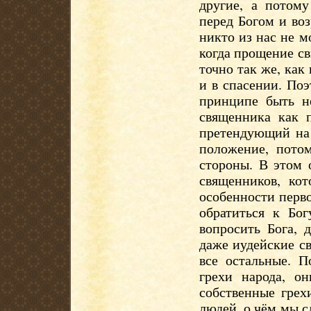
другие, а потом
перед Богом и во
никто из нас не м
когда прощение св
точно так же, как
и в спасении. Поэ
принципе быть не
священника как 
претендующий на 
положение, пото
стороны. В этом 
священников, ко
особенности перв
обратиться к Бог
вопросить Бога, 
даже иудейские с
все остальные. П
грехи народа, о
собственные грех
людей, о чём мы 