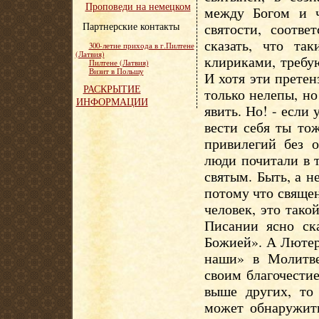
Проповеди на немецком
между Богом и ч
Партнерские контакты
святости, соотв
сказать, что та
300-летие прихода в г.Пилтене
(Латвия)
клириками, требу
Пилтене (Латвия)
Визит в Польшу
И хотя эти прете
РАСКРЫТИЕ
только нелепы, н
ИНФОРМАЦИИ
явить. Но! - если
вести себя ты то
привилегий без о
люди почитали в 
святым. Быть, а н
потому что свяще
человек, это тако
Писании ясно ск
Божией». А Лютер
наши» в Молитве
своим благочести
выше других, то
может обнаружить