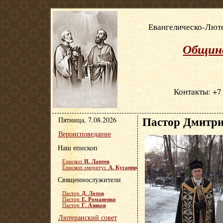
Евангелическо-Люте
Община
Контакты: +7 
Пастор Дмитри
Пятница, 7.08.2026
Вероисповедание
Наш епископ
И. Лаптев
Епископ
А. Кугаппи
Епископ-эмеритус
Священнослужители
Д. Лотов
Пастор
Е. Романенко
Пастор
Г. Азиков
Пастор
Лютеранский совет