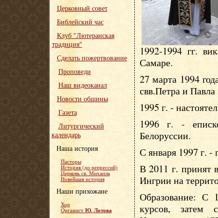
Церковный совет
Библейский час
Клуб "Лютеранская
традиция"
1992-1994 гг. ви
Сделать пожертвование
Самаре.
Проповеди
27 марта 1994 год
Наш видеоканал
свв.Петра и Павла
Новости общины
1995 г. - настояте
Газета
1996 г. - епис
Литургический
Белоруссии.
календарь
Наша история
С января 1997 г. -
Пасторы
В 2011 г. принят
История (до репрессий)
Церковь св. Михаила
Ингрии на террит
Новейшая история
Наши прихожане
Образование: С 1
Хор
курсов, затем 
Ю. Лотова
Органист