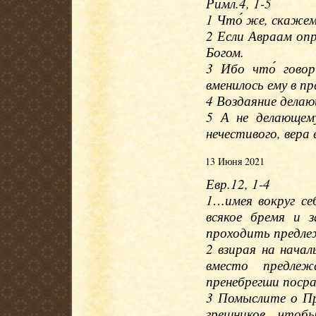
Римл.4, 1-5
1 Что́ же, скажем
2 Если Авраам опр
Богом.
3 Ибо что́ гово
вменилось ему в п
4 Воздаяние делаю
5 А не делающем
нечестивого, вера 
13 Июня 2021
Евр.12, 1-4
1…имея вокруг себ
всякое бремя и 
проходить предле
2 взирая на нача
вместо предлеж
пренебрегши посра
3 Помыслите о П
грешников, чтоб