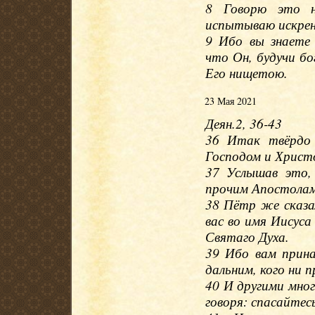
8 Говорю это не
испытываю искрен
9 Ибо вы знаете
что Он, будучи бо
Его нищетою.
23 Мая 2021
Деян.2, 36-43
36 Итак твёрдо 
Господом и Христо
37 Услышав это,
прочим Апостолам
38 Пётр же сказа
вас во имя Иисуса
Святаго Духа.
39 Ибо вам прин
дальним, кого ни 
40 И другими мног
говоря: спасайтес