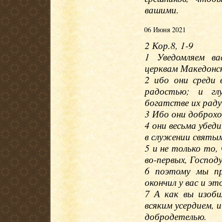
вашими.
06 Июня 2021
2 Кор.8, 1-9
1 Уведомляем ва
церквам Македонс
2 ибо они среди 
радостью; и гл
богатстве их раду
3 Ибо они доброхот
4 они весьма убед
в служении святы
5 и не только то, 
во-первых, Господ
6 поэтому мы пр
окончил у вас и эт
7 А как вы изоби
всяким усердием, 
добродетелью.