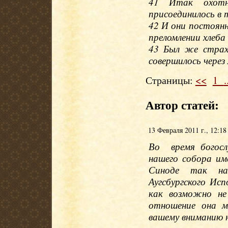
41 Итак охотн
присоединилось в 
42 И они постоянн
преломлении хлеба 
43 Был же страх 
совершилось через
Страницы:
<<
1
.
Автор статей:
13 Февраля 2011 г., 12:18
Во время богосл
нашего собора и
Синоде так наз
Аугсбургского Ис
как возможно не
отношение она м
вашему вниманию