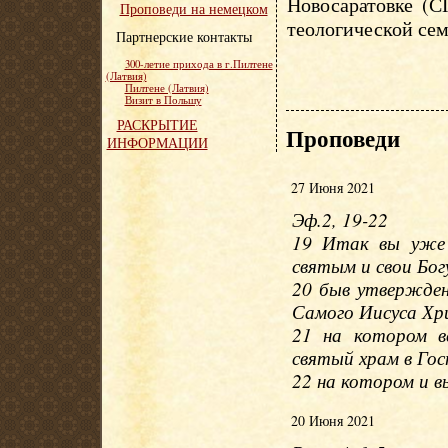
Новосаратовке (С
Проповеди на немецком
теологической сем
Партнерские контакты
300-летие прихода в г.Пилтене
(Латвия)
Пилтене (Латвия)
Визит в Польшу
РАСКРЫТИЕ
Проповеди
ИНФОРМАЦИИ
27 Июня 2021
Эф.2, 19-22
19 Итак вы уже 
святым и свои Бог
20 быв утвержден
Самого Иисуса Хр
21 на котором вс
святый храм в Гос
22 на котором и 
20 Июня 2021