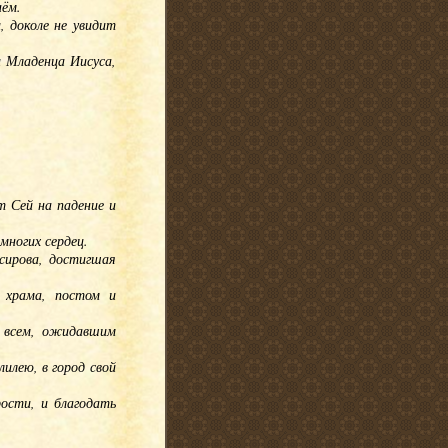
нём.
 доколе не увидит
и Младенца Иисуса,
т Сей на падение и
многих сердец.
сирова, достигшая
 храма, постом и
м всем, ожидавшим
лилею, в город свой
рости, и благодать