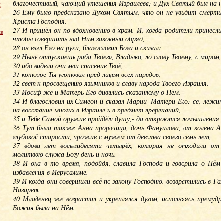
благочестивый, чающий утешения Израилева; и Дух Святый был на 
м
26 Ему было предсказано Духом Святым, что он не увидит смерти,
Христа Господня.
27 И пришёл он по вдохновению в храм. И, когда родители принесл
не
чтобы совершить над Ним законный обряд,
28 он взял Его на руки, благословил Бога и сказал:
29 Ныне отпускаешь раба Твоего, Владыко, по слову Твоему, с миром,
30 ибо видели очи мои спасение Твоё,
31 которое Ты уготовал пред лицем всех народов,
32 свет к просвещению язычников и славу народа Твоего Израиля.
33 Иосиф же и Матерь Его дивились сказанному о Нём.
34 И благословил их Симеон и сказал Марии, Матери Его: се, лежи
на восстание многих в Израиле и в предмет пререканий,-
35 и Тебе Самой оружие пройдёт душу,- да откроются помышления 
36 Тут была также Анна пророчица, дочь Фануилова, от колена А
глубокой старости, прожив с мужем от девства своего семь лет,
37 вдова лет восьмидесяти четырёх, которая не отходила от
молитвою служа Богу день и ночь.
38 И она в то время, подойдя, славила Господа и говорила о Нё
избавления в Иерусалиме.
39 И когда они совершили всё по закону Господню, возвратились в Га
Назарет.
40 Младенец же возрастал и укреплялся духом, исполняясь премуд
Божия была на Нём.