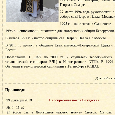
Георга в Самаре.
27 марта 1994 года рукоположен в
соборе свв.Петра и Павла (Москва)
1995 г. - настоятель в Смоленске
1996 г. - епископский визитатор для лютеранских общин Белоруссии.
С января 1997 г. - пастор общины свв.Петра и Павла в г.Москве
В 2011 г. принят в общение Евангелическо-Лютеранской Церкви
России.
Образование: С 1992 по 2000 гг. - слушатель теологических к
теологической семинарии ЕЛЦ в Новосаратовке (СПб). В 1994-1
обучении в теологической семинарии г.Геттисбурга (США).
Дата публикаци
Проповеди
1 воскресенье после Рождества
29 Декабря 2019
Лк.2, 25-40
25 Тогда был в Иерусалиме человек, именем Симеон. Он был