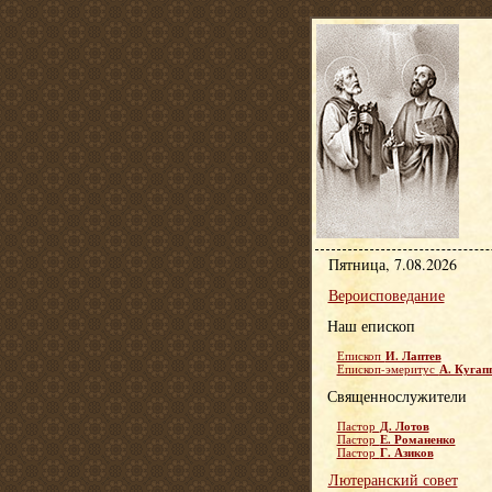
Пятница, 7.08.2026
Вероисповедание
Наш епископ
И. Лаптев
Епископ
А. Кугап
Епископ-эмеритус
Священнослужители
Д. Лотов
Пастор
Е. Романенко
Пастор
Г. Азиков
Пастор
Лютеранский совет