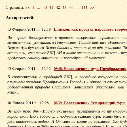
42
Страницы:
<<
1
...
40
41
43
44
...
144
>>
Автор статей:
Епископ, как продукт народного творче
13 Февраля 2011 г., 12:18
Во время богослужения в прошлое воскресенье прихожане наш
возможность услышать о Генеральном Синоде так наз. «Евангели
Церкви Аугсбургского Исповедания» и принятых на нём решениях. Т
все поняли, что такое ЕЛЦ АИ и какое отношение она может имет
предлагаем вашему вниманию нижеследующий материал.
№40. Богоявление - чудо Преображения
13 Февраля 2011 г., 12:12
В соответствии с традицией ЕЛЦ, в последнее воскресенье пос
отмечаем праздник Преображения Господня – одного из самых знач
Божественной природы Спасителя, явившегося апостолам, как 
жизни.
№39. Богоявление - Усмиряющий бурю
30 Января 2011 г., 17:28
Вечером того дня <Иисус> сказал им: переправимся на ту сторону
народ, взяли Его с собою … и поднялась великая буря; волны били в
уже наполнялась водою. А Он спал на корме на возглавии. Его бу
Учитель! Неужели Тебе нужды нет, что мы погибаем? И, встав, Он