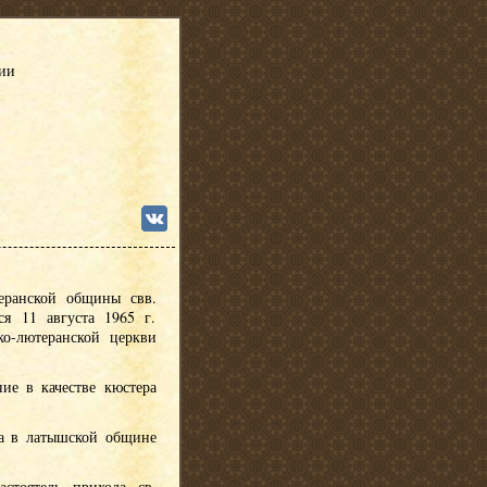
сии
еранской общины свв.
я 11 августа 1965 г.
ко-лютеранской церкви
ние в качестве кюстера
ра в латышской общине
астоятель прихода св.