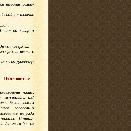
час найдёте ослицу
 Господу; и тотчас
ворит:
 сидя на ослице и
н сел поверх их.
ие резали ветви с
на Сыну Давидову!
а – Поминовение
 поминовение наших
мы вспоминаем их?
ожет быть, таким
яется – заповедь о
минаем мы не ради
оминать. Помним,
шедшего со дня их