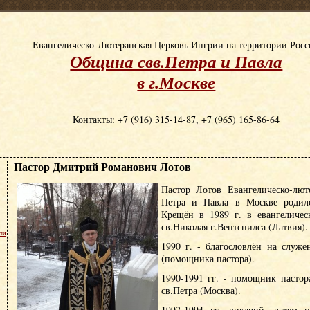
Евангелическо-Лютеранская Церковь Ингрии на территории Рос
Община свв.Петра и Павла
в г.Москве
Контакты: +7 (916) 315-14-87, +7 (965) 165-86-64
Пастор Дмитрий Романович Лотов
Пастор Лотов Евангелическо-лют
Петра и Павла в Москве родилс
Крещён в 1989 г. в евангеличес
св.Николая г.Вентспилса (Латвия).
пи
1990 г. - благословлён на служе
(помощника пастора).
1990-1991 гг. - помощник пасто
св.Петра (Москва).
1992-1994 гг. викарий, затем н