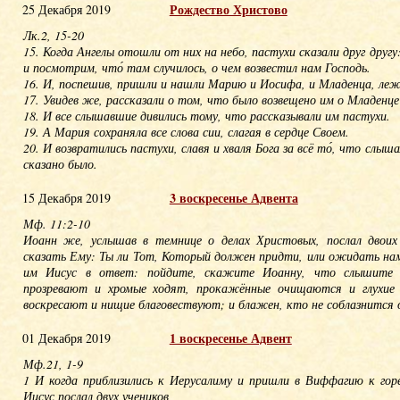
Рождество Христово
25 Декабря 2019
Лк.2, 15-20
15. Когда Ангелы отошли от них на небо, пастухи сказали друг друг
и посмотрим, что́ там случилось, о чем возвестил нам Господь.
16. И, поспешив, пришли и нашли Марию и Иосифа, и Младенца, леж
17. Увидев же, рассказали о том, что было возвещено им о Младенце
18. И все слышавшие дивились тому, что рассказывали им пастухи.
19. А Мария сохраняла все слова сии, слагая в сердце Своем.
20. И возвратились пастухи, славя и хваля Бога за всё то́, что слыша
сказано было.
3 воскресенье Адвента
15 Декабря 2019
Мф. 11:2-10
Иоанн же, услышав в темнице о делах Христовых, послал двоих 
сказать Ему: Ты ли Тот, Который должен придти, или ожидать нам
им Иисус в ответ: пойдите, скажите Иоанну, что слышите 
прозревают и хромые ходят, прокажённые очищаются и глухие
воскресают и нищие благовествуют; и блажен, кто не соблазнится 
1 воскресенье Адвент
01 Декабря 2019
Мф.21, 1-9
1 И когда приблизились к Иерусалиму и пришли в Виффагию к горе
Иисус послал двух учеников,