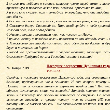
2 сказав им: пойдите в селение, которое прямо перед вами; и тот
привязанную и молодого осла с нею; отвязав, приведите ко Мне;
3 и если кто скажет вам что-нибудь, отвечайте, что они надобны
пошлёт их.
4 Всё же сие было, да сбудется речённое через пророка, который го
5 Скажите дщери Сионовой: се, Царь твой грядёт к тебе кроткий,
молодом осле, сыне подъярёмной.
6 Ученики пошли и поступили так, как повелел им Иисус:
7 привели ослицу и молодого осла и положили на них одежды свои, и О
8 Множество же народа постилали свои одежды по дороге, а друг
дерев и постилали по дороге;
9 народ же, предшествовавший и сопровождавший, восклицал: осан
благословен Грядущий во имя Господне! осанна в вышних!
Последнее воскресение Церковного год
24 Ноября 2019
усопших
Сегодня, в последнее воскресенье Церковного года, мы совершаем
ближних, предваривших нас в вечности. И вот вопрос: почему 
Потому что исполняем какое-то церковное предписание? Или м
образом исполняется какая-то заповедь? Заповедь конечно исполн
любви к ближнему, ибо любовь не кончается ос смертью. Но вспо
исполнения заповеди, а просто потому, что не можем НЕ всп
потому что не можем забыть – вне зависимости от числа лет, про
отшествия.