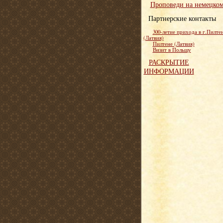
Проповеди на немецко
Партнерские контакты
300-летие прихода в г.Пилте
(Латвия)
Пилтене (Латвия)
Визит в Польшу
РАСКРЫТИЕ
ИНФОРМАЦИИ