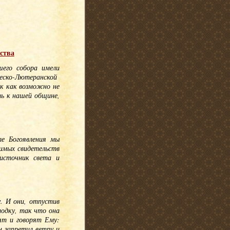
ства
его собора имели
ческо-Лютеранской
ак как возможно не
ь к нашей общине,
ле Богоявления мы
имых свидетельств
источник света и
. И они, отпустив
 лодку, так что она
дят и говорят Ему:
 запретил ветру и