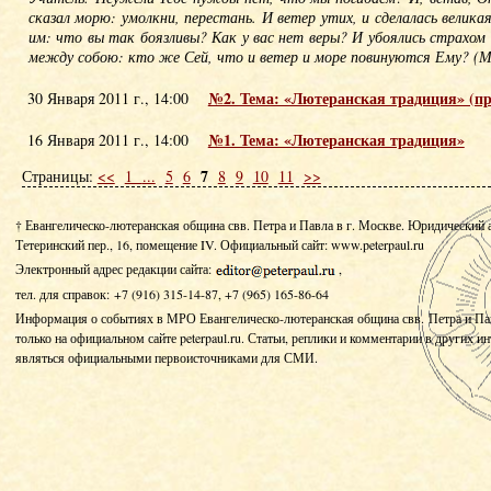
сказал морю: умолкни, перестань. И ветер утих, и сделалась велика
им: что вы так боязливы? Как у вас нет веры? И убоялись страхом 
между собою: кто же Сей, что и ветер и море повинуются Ему? (Мк
№2. Тема: «Лютеранская традиция» (п
30 Января 2011 г., 14:00
№1. Тема: «Лютеранская традиция»
16 Января 2011 г., 14:00
7
Страницы:
<<
1
...
5
6
8
9
10
11
>>
† Евангелическо-лютеранская община свв. Петра и Павла в г. Москве. Юридический 
Тетеринский пер., 16, помещение IV.
Официальный сайт: www.peterpaul.ru
Электронный адрес редакции сайта:
,
тел. для справок: +7 (916) 315-14-87, +7 (965) 165-86-64
Информация о событиях в МРО Евангелическо-лютеранская община свв. Петра и Па
только на официальном сайте peterpaul.ru. Статьи, реплики и комментарии в других и
являться официальными первоисточниками для СМИ.