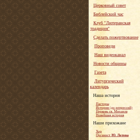
Церковный совет
Библейский час
Клуб "Лютеранская
традиция"
Сделать пожертвование
Проповеди
Наш видеоканал
Новости общины
Газета
Литургический
календарь
Наша история
Пасторы
История (до репрессий)
Церковь св. Михаила
Новейшая история
Наши прихожане
Хор
Ю. Лотова
Органист