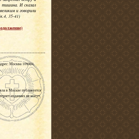
я тишина. И сказал
великим и говорили
.4, 35-41)
родолжение)
адрес: Москва 109004,
вла в Москве публикуется
нтернет-изданиях не могут