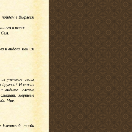
у: пойдем в Вифлеем
ащего в яслях.
 Сем.
ли и видели, как им
из учеников своих
 другого? И сказал
и видите: слепые
 слышат, мёртвые
обо Мне.
 Елеонской, тогда