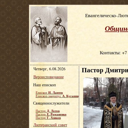
Евангелическо-Люте
Община
Контакты: +7 
Пастор Дмитри
Четверг, 6.08.2026
Вероисповедание
Наш епископ
И. Лаптев
Епископ
А. Кугаппи
Епископ-эмеритус
Священнослужители
Д. Лотов
Пастор
Е. Романенко
Пастор
Г. Азиков
Пастор
Лютеранский совет