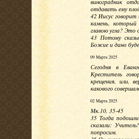
виноградник отд
отдавать ему плод
42 Иисус говорит 
камень, который
главою угла? Это 
43 Потому сказы
Божие и дано буде
09 Марта 2025
Сегодня в Еван
Креститель гово
крещения, или, в
какового совершал
02 Марта 2025
Мк.10, 35-45
35 Тогда подошли
сказали: Учител
попросим.