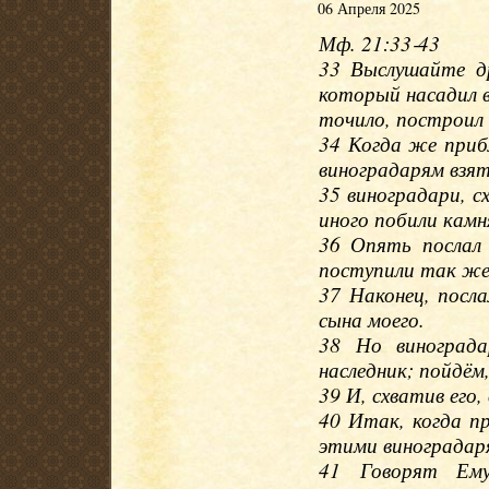
06 Апреля 2025
Мф. 21:33‐43
33 Выслушайте д
который насадил в
точило, построил 
34 Когда же прибл
виноградарям взят
35 виноградари, сх
иного побили камн
36 Опять послал 
поступили так же
37 Наконец, посла
сына моего.
38 Но винограда
наследник; пойдём,
39 И, схватив его,
40 Итак, когда пр
этими виноградар
41 Говорят Ему