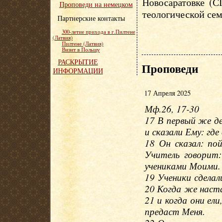
Новосаратовке (С
Проповеди на немецком
теологической сем
Партнерские контакты
300-летие прихода в г.Пилтене
(Латвия)
Пилтене (Латвия)
Визит в Польшу
РАСКРЫТИЕ
Проповеди
ИНФОРМАЦИИ
17 Апреля 2025
Мф.26, 17-30
17 В первый же де
и сказали Ему: гд
18 Он сказал: по
Учитель говорит:
учениками Моими.
19 Ученики сделали
20 Когда же наста
21 и когда они ели
предаст Меня.