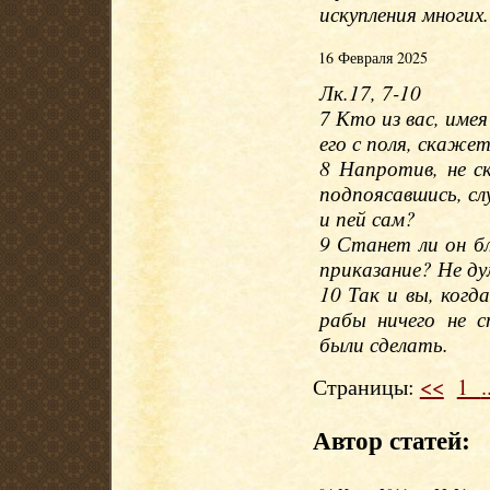
искупления многих.
16 Февраля 2025
Лк.17, 7-10
7 Кто из вас, име
его с поля, скажет
8 Напротив, не с
подпоясавшись, сл
и пей сам?
9 Станет ли он бл
приказание? Не ду
10 Так и вы, когд
рабы ничего не 
были сделать.
Страницы:
<<
1
.
Автор статей: