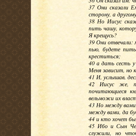
36 Он сказал им: 
37 Они сказали Е
сторону, а другому
38 Но Иисус сказ
пить чашу, котор
Я крещусь?
39 Они отвечали: 
пью, будете пить
креститься;
40 а дать сесть у
Меня зависит, но 
41 И, услышав, де
42 Иисус же, п
почитающиеся кн
вельможи их влас
43 Но между вами
между вами, да бу
44 и кто хочет бы
45 Ибо и Сын Че
служили, но чт