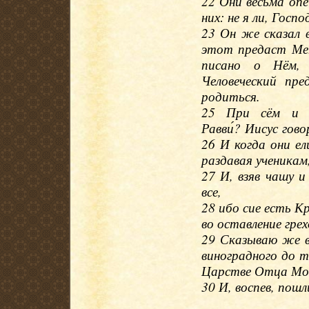
22 Они весьма опе
них: не я ли, Госпо
23 Он же сказал 
этот предаст М
писано о Нём,
Человеческий пр
родиться.
25 При сём и И
Равви́? Иисус гово
26 И когда они ели
раздавая ученикам,
27 И, взяв чашу и
все,
28 ибо сие есть К
во оставление грех
29 Сказываю же в
виноградного до т
Царстве Отца Мо
30 И, воспев, пошл