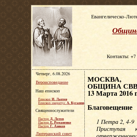
Евангелическо-Люте
Община
Контакты: +7 
Четверг, 6.08.2026
МОСКВА, Е
Вероисповедание
ОБЩИНА СВВ.
Наш епископ
13 Марта 2016 
И. Лаптев
Епископ
А. Кугаппи
Епископ-эмеритус
Благовещение
Священнослужители
Д. Лотов
Пастор
1 Петра 2, 4-9
Е. Романенко
Пастор
Г. Азиков
Пастор
Приступая 
Лютеранский совет
отверженному,