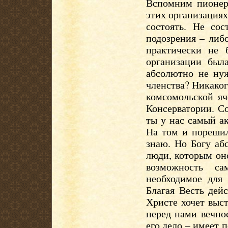
Вспомним пионер
этих организациях
состоять. Не со
подозрения – либо
практически не 
организации был
абсолютно не ну
членства? Никако
комсомольской яч
Консерватории. С
ты у нас самый а
На том и пореши
знаю. Но Богу аб
люди, которым он
возможность са
необходимое для
Благая Весть дей
Христе хочет выс
перед нами вечнос
его дело – имеет 