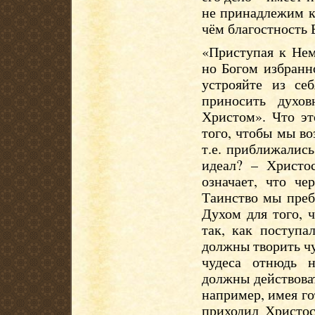
не принадлежим к
чём благостность Б
«Приступая к Нем
но Богом избранн
устрояйте из се
приносить духо
Христом». Что эт
того, чтобы мы во
т.е. приближались
идеал? – Христо
означает, что че
Таинство мы преб
Духом для того, 
так, как поступа
должны творить чу
чудеса отнюдь 
должны действовать
например, имея г
приходил Христос