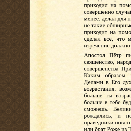
приходил на пом
совершенно случай
менее, делал для 
не такие обширные
приходит на пом
сделал всё, что 
изречение должно 
Апостол Пётр п
священство, наро
совершенства При
Каким образом 
Делами в Его дух
возрастания, воз
больше ты возра
больше в тебе бу
сможешь. Велик
рождались, и п
праведники нового
или брат Роже из Т