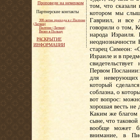
Проповеди на немецком
том, что сказали 
Партнерские контакты
котором мы слыш
Гавриил, и все 
300-летие прихода в г.Пилтене
(Латвия)
говорили о том, К
Пилтене (Латвия)
Визит в Польшу
народа Израиля. 
РАСКРЫТИЕ
неоднозначности 
ИНФОРМАЦИИ
старец Симеон: «С
Израиле и в предм
свидетельствуе
Первом Послании: 
для неверующих
который сделалс
соблазна, о котор
вот вопрос: можно
хорошая весть не 
Каким же благом 
сыне, что таковой
вообще может б
внимание, в Пи