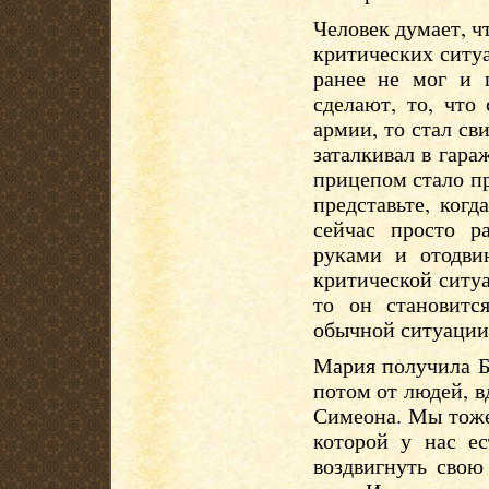
Человек думает, чт
критических ситуа
ранее не мог и 
сделают, то, что
армии, то стал св
заталкивал в гара
прицепом стало пр
представьте, ког
сейчас просто р
руками и отодви
критической ситуа
то он становитс
обычной ситуации.
Мария получила Б
потом от людей, в
Симеона. Мы тоже
которой у нас е
воздвигнуть свою