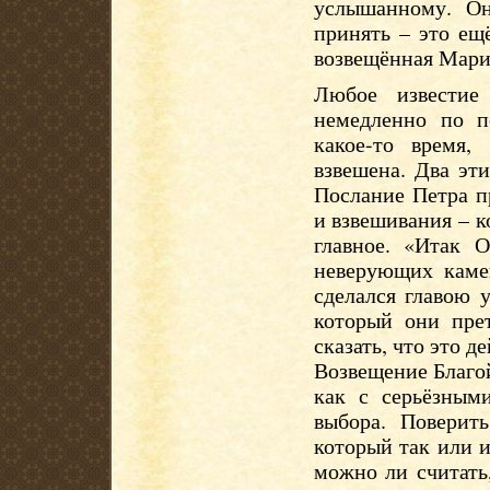
услышанному. Он
принять – это ещё
возвещённая Мари
Любое известие
немедленно по п
какое-то время,
взвешена. Два эт
Послание Петра п
и взвешивания – к
главное. «Итак О
неверующих камен
сделался главою 
который они пре
сказать, что это 
Возвещение Благой
как с серьёзным
выбора. Поверит
который так или и
можно ли считать