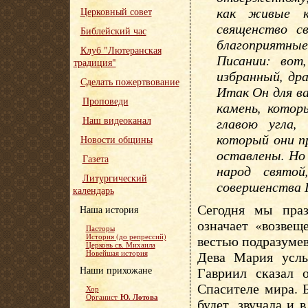
как живые к
Церковный совет
священство с
Библейский час
благоприятны
Клуб "Лютеранская
Писании: вот
традиция"
избранный, др
Сделать пожертвование
Итак Он для ва
Проповеди
камень, котор
Наш видеоканал
главою угла,
который они п
Новости общины
оставлены. Но
Газета
народ святой
Литургический
совершенства П
календарь
Сегодня мы праз
Наша история
означает «возвещ
Пасторы
История (до репрессий)
вестью подразумев
Церковь св. Михаила
Дева Мария услы
Новейшая история
Наши прихожане
Гавриил сказал 
Спасителе мира. Б
Хор
Ю. Лотова
Органист
будет, звучала и 