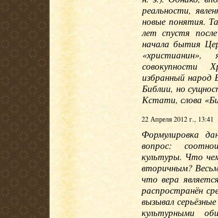
реальности, явле
новые понятия. Т
лет спустя посл
начала бытия Цер
«христианин», 
совокупности Х
избранный народ 
Библии, но сущнос
Кстати, слова «Б
22 Апреля 2012 г., 13:41
Формулировка да
вопрос: соотно
культуры. Что чем
вторичным? Весьм
что вера являетс
распространён сре
вызывал серьёзны
культурными об