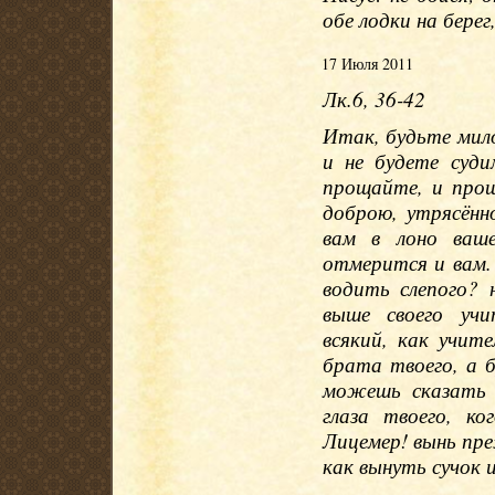
обе лодки на берег
17 Июля 2011
Лк.6, 36-42
Итак, будьте мило
и не будете суд
прощайте, и прощ
доброю, утрясённ
вам в лоно ваш
отмерится и вам.
водить слепого? 
выше своего учи
всякий, как учит
брата твоего, а б
можешь сказать 
глаза твоего, к
Лицемер! вынь пре
как вынуть сучок и