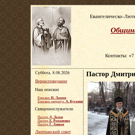
Евангелическо-Люте
Община
Контакты: +7 
Пастор Дмитри
Суббота, 8.08.2026
Вероисповедание
Наш епископ
И. Лаптев
Епископ
А. Кугаппи
Епископ-эмеритус
Священнослужители
Д. Лотов
Пастор
Е. Романенко
Пастор
Г. Азиков
Пастор
Лютеранский совет