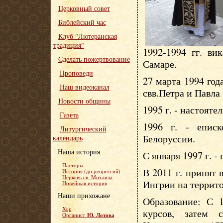
Церковный совет
Библейский час
Клуб "Лютеранская
традиция"
1992-1994 гг. ви
Сделать пожертвование
Самаре.
Проповеди
27 марта 1994 год
Наш видеоканал
свв.Петра и Павла
Новости общины
1995 г. - настояте
Газета
1996 г. - епис
Литургический
Белоруссии.
календарь
Наша история
С января 1997 г. -
Пасторы
В 2011 г. принят
История (до репрессий)
Церковь св. Михаила
Ингрии на террит
Новейшая история
Наши прихожане
Образование: С 1
Хор
курсов, затем 
Ю. Лотова
Органист