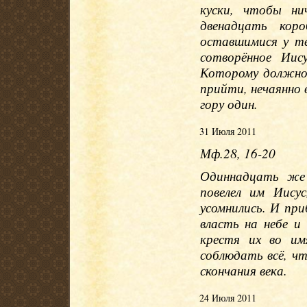
куски, чтобы ни
двенадцать кор
оставшимися у те
сотворённое Иис
Которому должно 
прийти, нечаянно 
гору один.
31 Июля 2011
Мф.28, 16-20
Одиннадцать же 
повелел им Иисус
усомнились. И при
власть на небе и
крестя их во и
соблюдать всё, что
скончания века.
24 Июля 2011