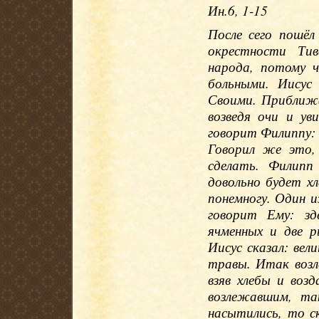
Ин.6, 1-15
После сего пошёл
окрестности Ти
народа, потому 
больными. Иисус
Своими. Приближа
возведя очи и у
говорит Филиппу: 
Говорил же это,
сделать. Филипп
довольно будет х
понемногу. Один и
говорит Ему: зд
ячменных и две 
Иисус сказал: вел
травы. Итак возл
взяв хлебы и возд
возлежавшим, та
насытились, то с