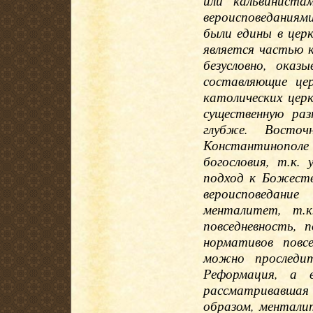
или кальвинист
вероисповеданиями.
были едины в цер
является частью 
безусловно, оказ
составляющие це
католических церк
существенную ра
глубже. Восто
Константинопо
богословия, т.к.
подход к Божеств
вероисповедание
менталитет, т.к
повседневность, 
нормативов повс
можно проследит
Реформация, а 
рассматривавшая
образом, ментали