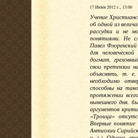
17 Июня 2012 г., 13:00
Учение Христианс
об одной из вели
рассудка и не м
понятиями. Не сл
Павел Флоренский
для человеческо
догмат, греховны
свои претензии н
объяснять, т. е
необходимо отве
способны на тако
протяжении всего
нынешнего дня, б
аргументов критик
«Троица» отсутс
Впервые понятие
Антиохии Сирийско
н. э.). Однако, в