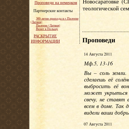
Новосаратовке (С
Проповеди на немецком
теологической сем
Партнерские контакты
300-летие прихода в г.Пилтене
(Латвия)
Пилтене (Латвия)
Визит в Польшу
РАСКРЫТИЕ
Проповеди
ИНФОРМАЦИИ
14 Августа 2011
Мф.5, 13-16
Вы – соль земли.
сделаешь её солё
выбросить её во
может укрыться 
свечу, не ставят 
всем в доме. Так
видели ваши добры
07 Августа 2011