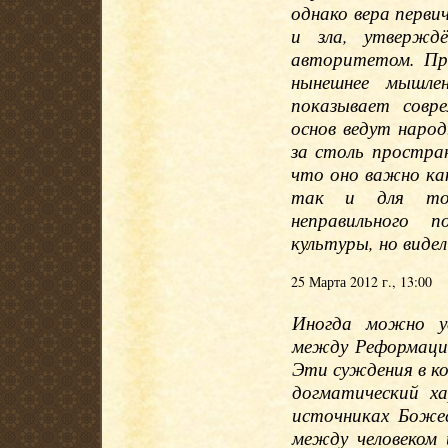
однако вера перви
и зла, утверждё
авторитетом. При
нынешнее мышле
показывает совр
основ ведут наро
за столь простран
что оно важно ка
так и для тог
неправильного 
культуры, но видел
25 Марта 2012 г., 13:00
Иногда можно ус
между Реформаци
Эти суждения в ко
догматический х
источниках Боже
между человеком 