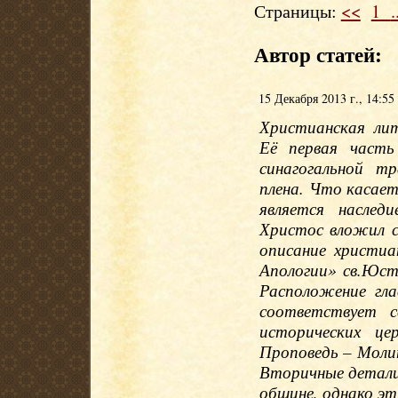
Страницы:
<<
1
.
Автор статей:
15 Декабря 2013 г., 14:55
Христианская лит
Её первая часть
синагогальной т
плена. Что касае
является наслед
Христос вложил с
описание христиа
Апологии» св.Юст
Расположение гла
соответствует с
исторических це
Проповедь – Моли
Вторичные детали
общине, однако эт