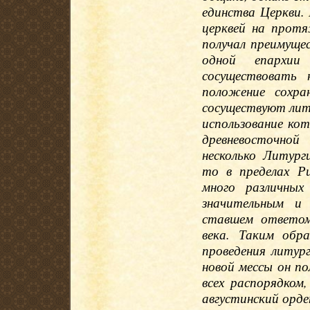
единства Церкви.
церквей на протя
получал преимуще
одной епархи
сосуществовать 
положение сохр
сосуществуют лит
использование ко
древневосточно
несколько Литург
то в пределах Р
много различных
значительным и 
ставшем ответом
века. Таким обр
проведения литур
новой мессы он по
всех распорядком
августинский орде