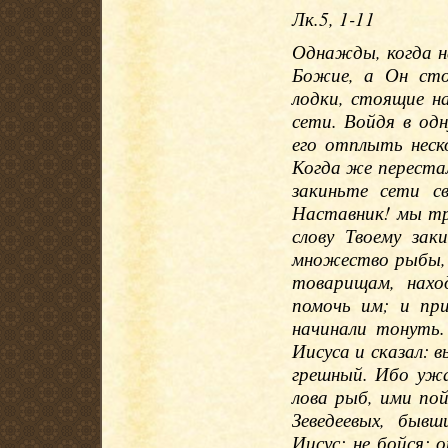
Лк.5, 1-11
Однажды, когда н
Божие, а Он стоя
лодки, стоящие на
сети. Войдя в од
его отплыть неско
Когда же перестал
закиньте сети с
Наставник! мы тру
слову Твоему зак
множество рыбы, 
товарищам, нахо
помочь им; и пр
начинали тонуть.
Иисуса и сказал: 
грешный. Ибо ужа
лова рыб, ими по
Зеведеевых, быв
Иисус: не бойся; 