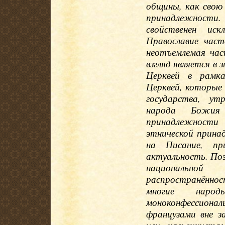
общины, как свою 
принадлежности
свойственен иск
Православие част
неотъемлемая час
взгляд является в
Церквей в рамка
Церквей, которые
государства, ут
народа Божия
принадлежности 
этнической прина
на Писание, пр
актуальность. Поэ
национально
распространённо
многие наро
моноконфессион
французами вне з