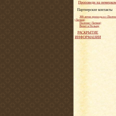
Проповеди на немецко
Партнерские контакты
300-летие прихода в г.Пилте
(Латвия)
Пилтене (Латвия)
Визит в Польшу
РАСКРЫТИЕ
ИНФОРМАЦИИ