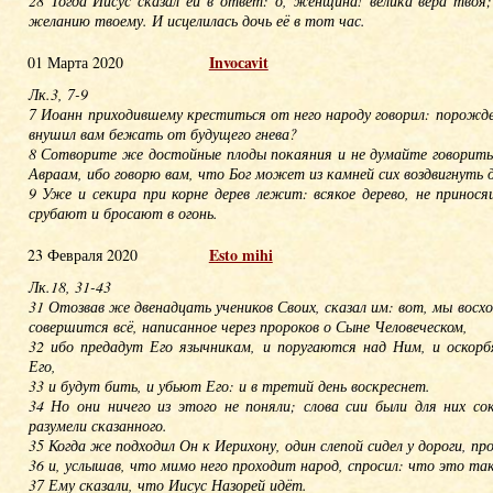
28 Тогда Иисус сказал ей в ответ: о, женщина! велика вера твоя
желанию твоему. И исцелилась дочь её в тот час.
Invoсavit
01 Марта 2020
Лк.3, 7-9
7 Иоанн приходившему креститься от него народу говорил: порожд
внушил вам бежать от будущего гнева?
8 Сотворите же достойные плоды покаяния и не думайте говорить 
Авраам, ибо говорю вам, что Бог может из камней сих воздвигнуть 
9 Уже и секира при корне дерев лежит: всякое дерево, не принося
срубают и бросают в огонь.
Esto mihi
23 Февраля 2020
Лк.18, 31-43
31 Отозвав же двенадцать учеников Своих, сказал им: вот, мы восхо
совершится всё, написанное через пророков о Сыне Человеческом,
32 ибо предадут Его язычникам, и поругаются над Ним, и оскор
Его,
33 и будут бить, и убьют Его: и в третий день воскреснет.
34 Но они ничего из этого не поняли; слова сии были для них со
разумели сказанного.
35 Когда же подходил Он к Иерихону, один слепой сидел у дороги, п
36 и, услышав, что мимо него проходит народ, спросил: что это та
37 Ему сказали, что Иисус Назорей идёт.