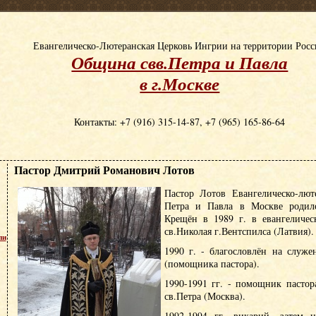
Евангелическо-Лютеранская Церковь Ингрии на территории Рос
Община свв.Петра и Павла
в г.Москве
Контакты: +7 (916) 315-14-87, +7 (965) 165-86-64
Пастор Дмитрий Романович Лотов
Пастор Лотов Евангелическо-лют
Петра и Павла в Москве родилс
Крещён в 1989 г. в евангеличес
св.Николая г.Вентспилса (Латвия).
пи
1990 г. - благословлён на служе
(помощника пастора).
1990-1991 гг. - помощник пасто
св.Петра (Москва).
1992-1994 гг. викарий, затем н