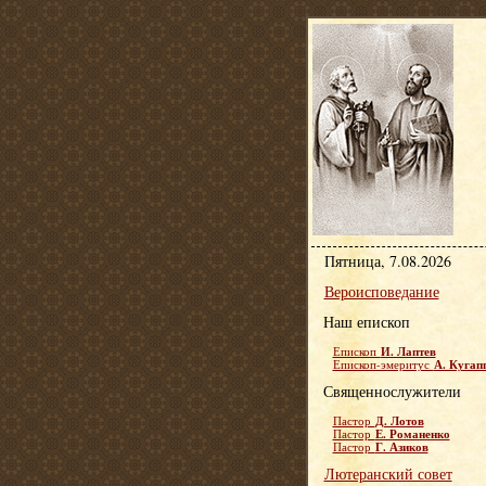
Пятница, 7.08.2026
Вероисповедание
Наш епископ
И. Лаптев
Епископ
А. Кугап
Епископ-эмеритус
Священнослужители
Д. Лотов
Пастор
Е. Романенко
Пастор
Г. Азиков
Пастор
Лютеранский совет