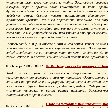
отношении уже тогда клонилась к упадку. Вдохновение, создава
вымерло. Вера в древних богов пошатнулась, и люди, пребы
духовности, обращались к культам иных народов. В том числе и к
иудейская земля, бывшая уделом, посвящённым Истинному 
трагические времена. Она была порабощена, находилась под окку
римлян, а её собственные правители отнюдь не были образцами
милосердия. Никто не ожидал, что именно в это время смущения, 
когда мир не был устремлён ввысь; что именно в это время великой
именно в это время в мир придёт его Спаситель.
Господь вошёл в мир, и вместе с Ним в него вошла любовь Божия 
это пришествие совершилось совершенно незаметно. Воплощение
подобно падению семени, которое, попав на почву, уходит вглубь, н
кроме немногих. И прежде, чем оно начнёт давать плод, проходит д
№ 36. Лютеровская Реформация и Пра
03 Октября 2010 г., 08:12
Когда заходит речь о лютеровской Реформации, то об
взаимоотношениях лютеран и римских католиков. Однако Лютер и
обосновывая проведённые ими реформы, обращались к наследию не т
и Восточной Церкви. Поэтому в преддверии праздника Реформации 
вниманию материал о самых ранних попытках богословског
лютеранством и православием.
Слово на мемориальной церемонии, по
09 Августа 2009 г., 10:10