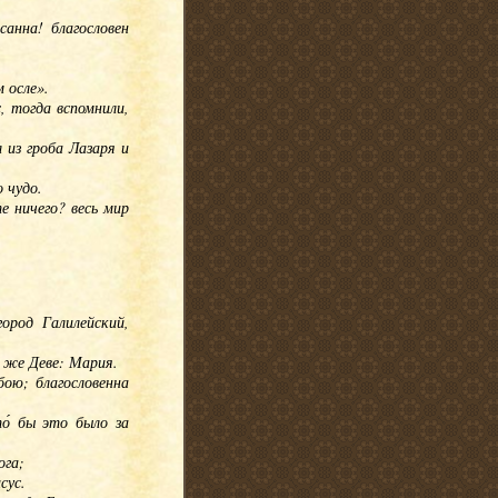
санна! благословен
 осле».
с, тогда вспомнили,
 из гроба Лазаря и
 чудо.
е ничего? весь мир
ород Галилейский,
я же Деве: Мария.
обою; благословенна
о́ бы это было за
ога;
сус.