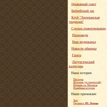
Церковный совет
Библейский час
Клуб "Лютеранская
традиция"
Сделать пожертвование
Проповеди
Наш видеоканал
Новости общины
Газета
Литургический
календарь
Наша история
Пасторы
История (до репрессий)
Церковь св. Михаила
Новейшая история
Наши прихожане
Хор
Ю. Лотова
Органист