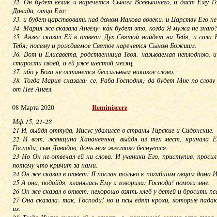
32. Он будет велик и наречется Сыном Всевышнего, и даст Ему Го
Давида, отца Его;
33. и будет царствовать над домом Иакова вовеки, и Царству Его не
34. Мария же сказала Ангелу: ка́к будет это, когда Я мужа не знаю
35. Ангел сказал Ей в ответ: Дух Святой найдет на Тебя, и сила
Тебя; посему и рождаемое Святое наречется Сыном Божиим.
36. Вот и Елисавета, родственница Твоя, называемая неплодною, и
старости своей, и ей уже шестой месяц,
37. ибо у Бога не останется бессильным никакое слово.
38. Тогда Мария сказала: се, Раба Господня; да будет Мне по слов
от Нее Ангел.
Reminisсere
08 Марта 2020
Мф.15, 21-28
21 И, выйдя оттуда, Иисус удалился в страны Тирские и Сидонские.
22 И вот, женщина Хананеянка, выйдя из тех мест, кричала Е
Господи, сын Давидов, дочь моя жестоко беснуется.
23 Но Он не отвечал ей ни слова. И ученики Его, приступив, просил
потому что кричит за нами.
24 Он же сказал в ответ: Я послан только к погибшим овцам дома И
25 А она, подойдя, кланялась Ему и говорила: Господи! помоги мне.
26 Он же сказал в ответ: нехорошо взять хлеб у детей и бросить пс
27 Она сказала: так, Господи! но и псы едят крохи, которые пада
их.