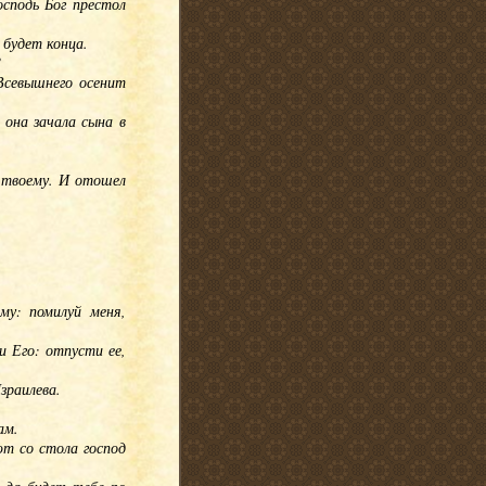
сподь Бог престол
 будет конца.
?
 Всевышнего осенит
 она зачала сына в
у твоему. И отошел
му: помилуй меня,
и Его: отпусти ее,
зраилева.
ам.
ют со стола господ