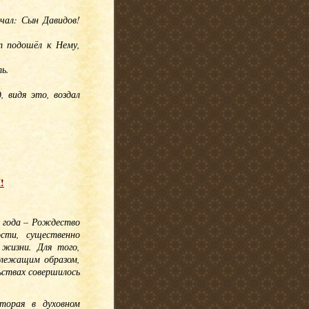
чал: Сын Давидов!
от подошёл к Нему,
ь.
, видя это, воздал
!
 года – Рождество
сти, существенно
 жизни. Для того,
длежащим образом,
ьствах совершилось
торая в духовном