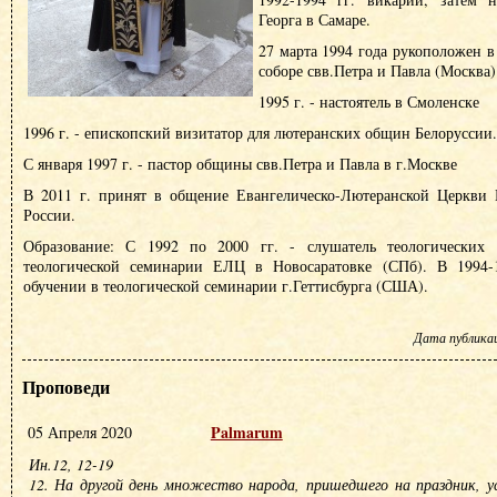
Георга в Самаре.
27 марта 1994 года рукоположен в
соборе свв.Петра и Павла (Москва)
1995 г. - настоятель в Смоленске
1996 г. - епископский визитатор для лютеранских общин Белоруссии.
С января 1997 г. - пастор общины свв.Петра и Павла в г.Москве
В 2011 г. принят в общение Евангелическо-Лютеранской Церкви
России.
Образование: С 1992 по 2000 гг. - слушатель теологических к
теологической семинарии ЕЛЦ в Новосаратовке (СПб). В 1994-1
обучении в теологической семинарии г.Геттисбурга (США).
Дата публикаци
Проповеди
Palmarum
05 Апреля 2020
Ин.12, 12-19
12. На другой день множество народа, пришедшего на праздник, у