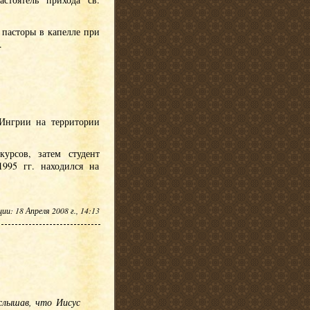
 пасторы в капелле при
.
 Ингрии на территории
урсов, затем студент
995 гг. находился на
и: 18 Апреля 2008 г., 14:13
слышав, что Иисус