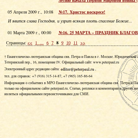
летию начала Первой Мировой войны (
№17. Христос воскресе!
05 Апреля 2009 г., 10:08
И явится слава Господня, и узрит всякая плоть спасение Божие...
№16. 25 МАРТА – ПРАЗДНИК БЛАГ
01 Марта 2009 г., 00:00
8
Страницы:
<<
1
...
6
7
9
10
11
>>
† Евангелическо-лютеранская община свв. Петра и Павла в г. Москве. Юридический 
Тетеринский пер., 16, помещение IV.
Официальный сайт: www.peterpaul.ru
Электронный адрес редакции сайта:
,
тел. для справок: +7 (916) 315-14-87, +7 (965) 165-86-64
Информация о событиях в МРО Евангелическо-лютеранская община свв. Петра и Па
только на официальном сайте peterpaul.ru. Статьи, реплики и комментарии в других и
являться официальными первоисточниками для СМИ.