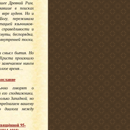
вшее Древний Рим,
вавшие в поисках
 вере иудеев. Но и
Богу, переживала
пацией язычников-
 справедливости и
смуты, беспорядка,
 внутренней тоски,
и смысл бытия. Но
 Христа произошло
е замечаемое никем
олгое время…
вославие
ычно говорят о
 его сподвижники,
олько Западной, но
предлагаем вашему
о диалога между
свящённой 95-