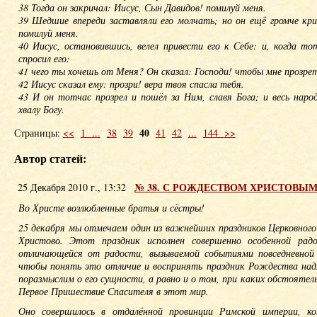
38 Тогда он закричал: Иисус, Сын Давидов! помилуй меня.
39 Шедшие впереди заставляли его молчать; но он ещё громче кри
помилуй меня.
40 Иисус, остановившись, велел привести его к Себе: и, когда т
спросил его:
41 чего ты хочешь от Меня? Он сказал: Господи! чтобы мне прозрет
42 Иисус сказал ему: прозри! вера твоя спасла тебя.
43 И он тотчас прозрел и пошёл за Ним, славя Бога; и весь народ
хвалу Богу.
40
Страницы:
<<
1
...
38
39
41
42
...
144
>>
Автор статей:
№ 38. С РОЖДЕСТВОМ ХРИСТОВЫМ
25 Декабря 2010 г., 13:32
Во Христе возлюбленные братья и сёстры!
25 декабря мы отмечаем один из важнейших праздников Церковного
Христово. Этот праздник исполнен совершенно особенной радо
отличающейся от радости, вызываемой событиями повседневной
чтобы понять это отличие и воспринять праздник Рождества на
поразмыслим о его сущности, а равно и о том, при каких обстоятел
Первое Пришествие Спасителя в этот мир.
Оно совершилось в отдалённой провинции Римской империи, ко