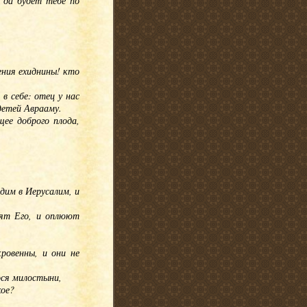
; да будет тебе по
ения ехиднины! кто
в себе: отец у нас
детей Аврааму.
щее доброго плода,
дим в Иерусалим, и
бят Его, и оплюют
кровенны, и они не
рося милостыни,
кое?