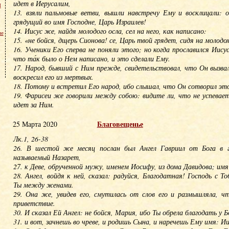
идет в Иерусалим,
м
13. взяли пальмовые ветви, вышли навстречу Ему и восклицали: о
грядущий во имя Господне, Царь Израилев!
14. Иисус же, найдя молодого осла, сел на него, как написано:
не
15. «не бойся, дщерь Сионова! се, Царь твой грядет, сидя на молодом
16. Ученики Его сперва не поняли этого; но когда прославился Иису
что та́к было о Нем написано, и это сделали Ему.
17. Народ, бывший с Ним прежде, свидетельствовал, что Он вызвал
воскресил его из мертвых.
18. Потому и встретил Его народ, ибо слышал, что Он сотворил это
19. Фарисеи же говорили между собою: видите ли, что не успевает
идет за Ним.
Благовещенье
25 Марта 2020
Лк.1, 26-38
26. В шестой же месяц послан был Ангел Гавриил от Бога в г
называемый Назарет,
27. к Деве, обрученной мужу, именем Иосифу, из дома Давидова; им
28. Ангел, войдя к ней, сказал: радуйся, Благодатная! Господь с Т
Ты между женами.
29. Она же, увидев его, смутилась от слов его и размышляла, чт
приветствие.
30. И сказал Ей Ангел: не бойся, Мария, ибо Ты обрела благодать у Б
31. и вот, зачнешь во чреве, и родишь Сына, и наречешь Ему имя: Ии