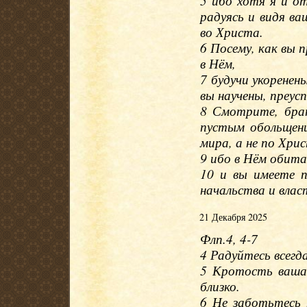
5 ибо хотя я и о
радуясь и видя в
во Христа.
6 Посему, как вы 
в Нём,
7 будучи укоренен
вы научены, преусп
8 Смотрите, бра
пустым обольщени
мира, а не по Хрис
9 ибо в Нём обит
10 и вы имеете п
начальства и влас
21 Декабря 2025
Флп.4, 4-7
4 Радуйтесь всегда
5 Кротость ваша 
близко.
6 Не заботьтесь 