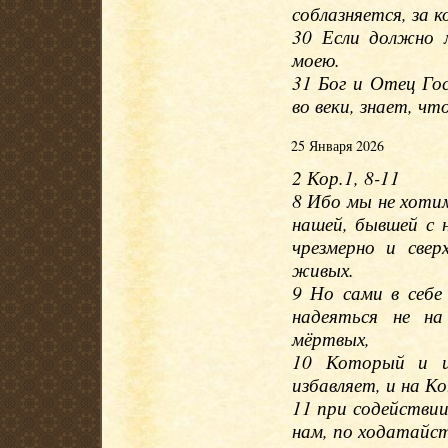
соблазняется, за к
30 Если должно 
моею.
31 Бог и Отец Го
во веки, знает, что
25 Января 2026
2 Кор.1, 8-11
8 Ибо мы не хотим
нашей, бывшей с 
чрезмерно и све
живых.
9 Но сами в себе
надеяться не на
мёртвых,
10 Который и и
избавляет, и на К
11 при содействии
нам, по ходатайст