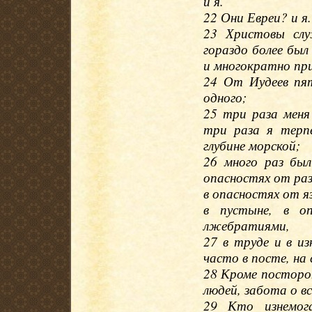
и я.
22 Они Евреи? и я
23 Христовы слу
гораздо более был 
и многократно пр
24 От Иудеев пят
одного;
25 три раза меня
три раза я терпе
глубине морской;
26 много раз был
опасностях от раз
в опасностях от яз
в пустыне, в о
лжебратиями,
27 в труде и в из
часто в посте, на
28 Кроме посторон
людей, забота о вс
29 Кто изнемог