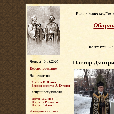
Евангелическо-Люте
Община
Контакты: +7 
Пастор Дмитри
Четверг, 6.08.2026
Вероисповедание
Наш епископ
И. Лаптев
Епископ
А. Кугаппи
Епископ-эмеритус
Священнослужители
Д. Лотов
Пастор
Е. Романенко
Пастор
Г. Азиков
Пастор
Лютеранский совет