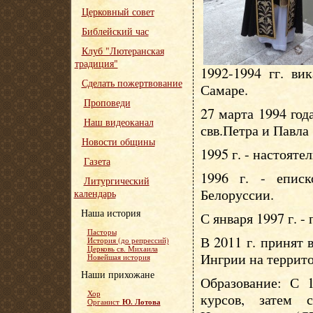
Церковный совет
Библейский час
Клуб "Лютеранская
традиция"
1992-1994 гг. ви
Сделать пожертвование
Самаре.
Проповеди
27 марта 1994 год
Наш видеоканал
свв.Петра и Павла
Новости общины
1995 г. - настояте
Газета
1996 г. - епис
Литургический
Белоруссии.
календарь
Наша история
С января 1997 г. -
Пасторы
В 2011 г. принят
История (до репрессий)
Церковь св. Михаила
Ингрии на террит
Новейшая история
Наши прихожане
Образование: С 1
Хор
курсов, затем 
Ю. Лотова
Органист