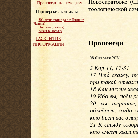
Новосаратовке (С
Проповеди на немецком
теологической сем
Партнерские контакты
300-летие прихода в г.Пилтене
(Латвия)
Пилтене (Латвия)
Визит в Польшу
РАСКРЫТИЕ
Проповеди
ИНФОРМАЦИИ
08 Февраля 2026
2 Кор 11, 17-31
17 Что́ скажу, то
при такой отважн
18 Как многие хвал
19 Ибо вы, люди р
20 вы терпите,
объедает, когда к
кто бьёт вас в лиц
21 К стыду говорю
кто смеет хвалить