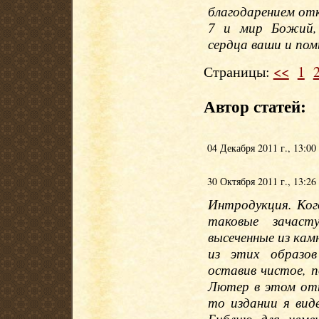
благодарением от
7 и мир Божий, 
сердца ваши и пом
Страницы:
<<
1
Автор статей:
04 Декабря 2011 г., 13:00
30 Октября 2011 г., 13:26
Интродукция. Ког
таковые зачас
высеченные из кам
из этих образов 
оставив чистое, 
Лютер в этом отн
то издании я ви
Библию для неме