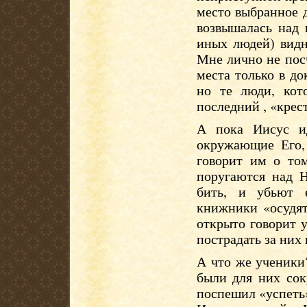
место выбранное 
возвышалась над 
иных людей) видн
Мне лично не пос
места только в д
но те люди, кот
последний , «крес
А пока Иисус и
окружающие Его,
говорит им о том
поругаются над Н
бить, и убьют 
книжники «осудят
открыто говорит 
пострадать за них 
А что же ученики
были для них сок
поспешил «успеть»