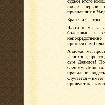
судьбе этого юно
после первой п
признавших в Умут
Братья и Сестры!
Часто и мы с ва
болезнями и с
непосредственно
принося нам больш
А может мы прост
Иерихона, просто 
сын Давидов! По
слепоту. Лишь тол
правильно видет
случается – имеет
приведёт нас к к