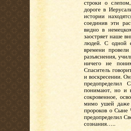
строки о слепом,
дороге в Иерусал
истории находятс
соединив эти рас
видно в немецко
заостряет наше в
людей. С одной с
времени провели
разъяснения, учил
ничего не пони
Спаситель говори
и воскресении. Он
предопределил 
понимают, но и 
сокровенное, осв
мимо ушей даже 
пророков о Сыне 
предопределил Св
сознания…..