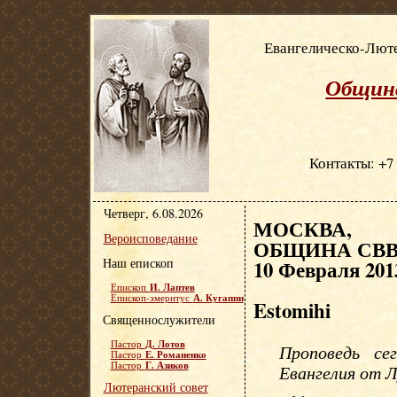
Евангелическо-Люте
Община
Контакты: +7 
Четверг, 6.08.2026
МОСКВА, Е
Вероисповедание
ОБЩИНА СВВ.
Наш епископ
10 Февраля 201
И. Лаптев
Епископ
А. Кугаппи
Епископ-эмеритус
Estomihi
Священнослужители
Д. Лотов
Пастор
Проповедь се
Е. Романенко
Пастор
Г. Азиков
Пастор
Евангелия от Л
Лютеранский совет