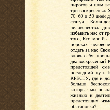
пирогов и шум ве
три воскресенья: 
70, 60 и 50 дней 
статуи Команд
человечества: д
избавить нас от г
того, Кто мог бы
пороках человеч
отдать за нас Св
вновь себя: прош
два воскресенья? 
предстоящей см
последний путь И
КРЕСТУ, где и до
больше беспоко
которые мы позна
жизнью и деятель
предстоящих изм
обстановка?