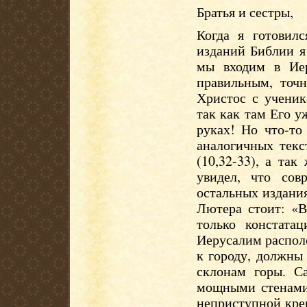
Братья и сестры,
Когда я готовил
изданий Библии я 
мы входим в Иер
правильным, точ
Христос с учени
так как там Его 
руках! Но что-то
аналогичных текс
(10,32-33), а так
увидел, что сов
остальных издани
Лютера стоит: «
только констатац
Иерусалим распол
к городу, должны
склонам горы. С
мощными стенами,
неприступной креп