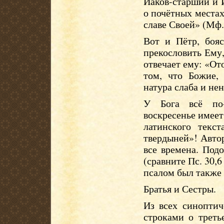
Иаков-старший и 
о почётных местах 
славе Своей» (Мф. 
Вот и Пётр, бояс
прекословить Ему,
отвечает ему: «От
том, что Божие, 
натура слаба и не
У Бога всё по-
воскресенье имеет
латинского текс
твердыней»! Автор
все времена. Под
(сравните Пс. 30,6
псалом был также
Братья и Сестры.
Из всех синоптич
строками о трет