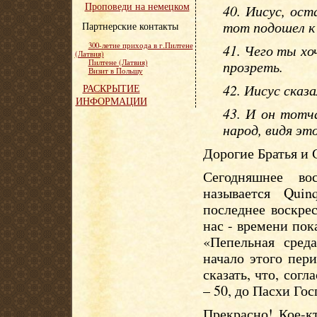
Проповеди на немецком
40. Иисус, ост
тот подошел к 
Партнерские контакты
300-летие прихода в г.Пилтене
41. Чего ты х
(Латвия)
Пилтене (Латвия)
прозреть.
Визит в Польшу
42. Иисус сказ
РАСКРЫТИЕ
ИНФОРМАЦИИ
43. И он тотча
народ, видя это
Дорогие Братья и 
Сегодняшнее во
называется Quin
последнее воскре
нас - времени пок
«Пепельная среда
начало этого пер
сказать, что, сог
– 50, до Пасхи Го
Прекрасно! Кое-к