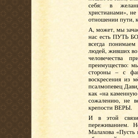
себя: в желан
христианами», не
отношении пути, к
А, может, мы зача
нас есть ПУТЬ БО
всегда понимаем
людей, живших во
человечества п
преимущество: мы
стороны – с фа
воскресения из м
псалмопевец Давид
как «на каменную
сожалению, не в
крепости ВЕРЫ.
И в этой связи
переживанием. Н
Малахова «Пусть г