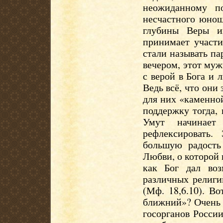
неожиданному п
несчастного юнош
глубины Веры и
принимает участи
стали называть па
вечером, этот муж
с верой в Бога и
Ведь всё, что они 
для них «каменно
поддержку тогда, 
Умут начинает
рефлексировать
большую радость
Любви, о которой г
как Бог дал воз
различных религи
(Мф. 18,6.10). В
ближний»? Очень г
госорганов Росси