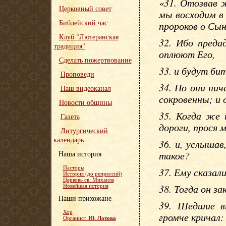
«31. Отозвав 
Церковный совет
мы восходим в 
Библейский час
пророков о Сын
Клуб "Лютеранская
32. Ибо преда
традиция"
оплюют Его,
Сделать пожертвование
33. и будут би
Проповеди
34. Но они нич
Наш видеоканал
сокровенны; и 
Новости общины
35. Когда же 
Газета
дороги, прося 
Литургический
календарь
36. и, услыша
Наша история
такое?
Пасторы
37. Ему сказал
История (до репрессий)
Церковь св. Михаила
Новейшая история
38. Тогда он з
Наши прихожане
39. Шедшие вп
Хор
громче кричал:
Ю. Лотова
Органист