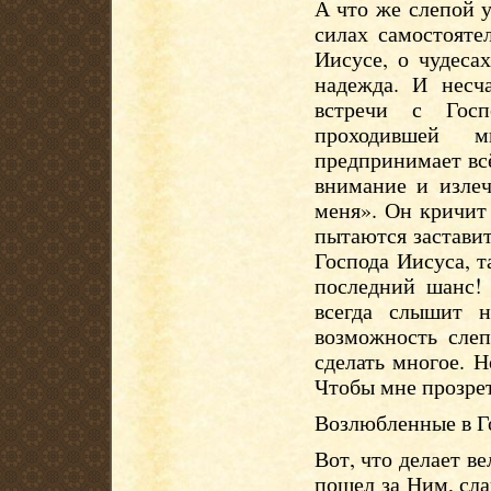
А что же слепой у
силах самостояте
Иисусе, о чудеса
надежда. И несч
встречи с Госп
проходившей 
предпринимает вс
внимание и изле
меня». Он кричит
пытаются застави
Господа Иисуса, т
последний шанс!
всегда слышит 
возможность сле
сделать многое. 
Чтобы мне прозрет
Возлюбленные в Г
Вот, что делает ве
пошел за Ним, сла