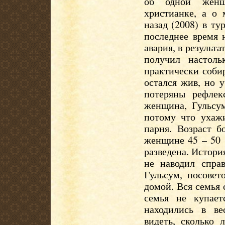
об одной жен
христианке, а о 
назад (2008) в т
последнее время 
авария, в результ
получил настол
практически соби
остался жив, но у
потеряны рефлек
женщина, Гульсум
потому что ухажи
парня. Возраст б
женщине 45 – 50 (
разведена. Истор
не наводил справ
Гульсум, посовет
домой. Вся семья 
семья не купает
находились в ве
видеть, сколько 