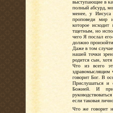
выступающие в ка
полный абсурд, мод
менее, у Иисуса 
проповеди мир 
которое исходит
тщетным, но испол
чего Я послал его
должно произойти,
Даже в том случа
нашей точки зрен
родится сын, хотя
Что из всего э
здравомыслящим ч
говорит Бог. В ос
Прислушаться и 
Божией. И при 
руководствоваться
если таковая личн
Что же говорит н