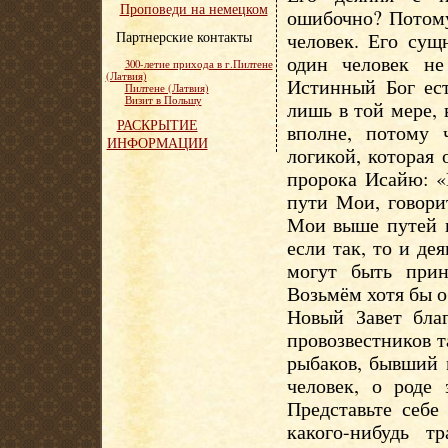
Проповеди на немецком
ошибочно? Потому
Партнерские контакты
человек. Его сущ
один человек не
300-летие прихода в г.Пилтене
(Латвия)
Истинный Бог ес
Пилтене (Латвия)
Визит в Польшу
лишь в той мере, 
РАСКРЫТИЕ
вполне, потому 
ИНФОРМАЦИИ
логикой, которая 
пророка Исайю: «
пути Мои, говори
Мои выше путей 
если так, то и д
могут быть прин
Возьмём хотя бы о
Новый Завет благ
провозвестников т
рыбаков, бывший 
человек, о роде
Представьте себе
какого-нибудь т