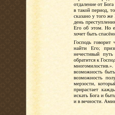
отдаление от Бога
в такой период, т
сказано у того же
день преступления
Его об этом. Но 
хочет быть спасён
Господь говорит 
найти Его; приз
нечестивый путь
обратится к Госпо
многомилостив.
возможность быть
возможность пол
мерзости, которы
прирастает каж
искать Бога и быт
и в вечности. Ами