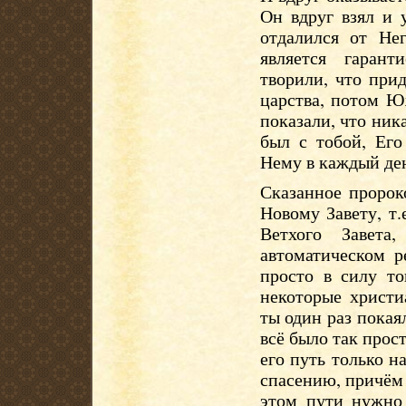
Он вдруг взял и 
отдалился от Не
является гаран
творили, что при
царства, потом Ю
показали, что ник
был с тобой, Его
Нему в каждый де
Сказанное пророк
Новому Завету, т.
Ветхого Завет
автоматическом р
просто в силу то
некоторые христи
ты один раз покая
всё было так прос
его путь только н
спасению, причём 
этом пути нужно 