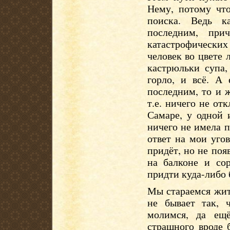
Нему, потому чт
поиска. Ведь к
последним, при
катастрофически
человек во цвете
кастрюльки супа,
горло, и всё. А
последним, то и 
т.е. ничего не от
Самаре, у одной 
ничего не имела п
ответ на мои уго
придёт, но не поя
на балконе и сор
придти куда-либо 
Мы стараемся жит
не бывает так, 
молимся, да ещ
страшного вроде 