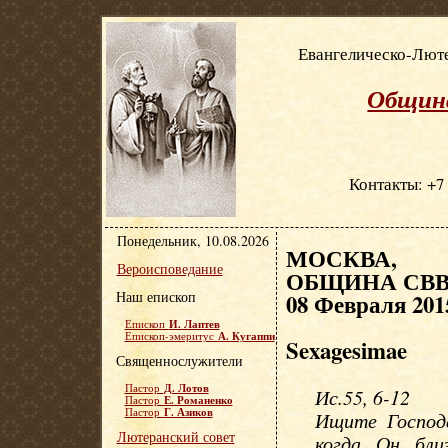
Евангелическо-Люте
Община
Контакты: +7 
Понедельник, 10.08.2026
МОСКВА, Е
Вероисповедание
ОБЩИНА СВВ.
Наш епископ
08 Февраля 201
И. Лаптев
Епископ
А. Кугаппи
Епископ-эмеритус
Sexagesimae
Священнослужители
Д. Лотов
Пастор
Ис.55, 6-12
Е. Романенко
Пастор
Г. Азиков
Пастор
Ищите Господа
Лютеранский совет
когда Он бли