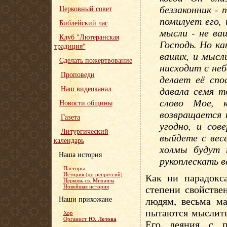
беззаконник - 
Церковный совет
помилует его,
Библейский час
мысли - не ва
Клуб "Лютеранская
Господь. Но к
традиция"
ваших, и мысл
Сделать пожертвование
нисходит с неб
Проповеди
делает её сп
Наш видеоканал
давала семя т
слово Мое, 
Новости общины
возвращается 
Газета
угодно, и сов
Литургический
выйдете с вес
календарь
холмы будут п
Наша история
рукоплескать в
Пасторы
История (до репрессий)
Как ни парадокса
Церковь св. Михаила
степени свойстве
Новейшая история
Наши прихожане
людям, весьма м
пытаются мыслить
Хор
Ю. Лотова
Органист
Его деяния с п