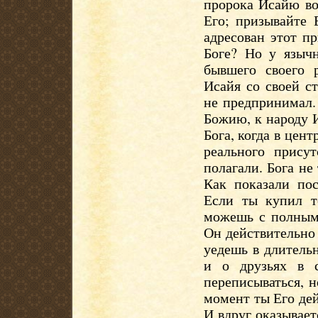
пророка Исайю во
Его; призывайте 
адресован этот п
Боге? Но у языч
бывшего своего 
Исайя со своей с
не предпринимал.
Божию, к народу 
Бога, когда в цен
реального прису
полагали. Бога не
Как показали по
Если ты купил т
можешь с полным 
Он действительно 
уедешь в длитель
и о друзьях в 
переписываться, н
момент ты Его дей
И вдруг оказывает