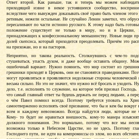
Ответ второй. Как раньше, так и теперь мы можем наблюдать
приходящий извне в некое устоявшееся сообщество, восприни
вследствие чего вынужден доказывать своё право быть членом этого 
ретивым, нежели остальные. Не случайно Ленин заметил, что обру
пересаливают по части истинно русского. К этому надо быть готовым
положение существует не только в миру, но и в Церкви, 
принадлежащих к конфессиональному меньшинству. Новые люди пр
долей скепсиса, который приходится преодолевать. Причём это расп
на прихожан, но и на пасторов.
Неприятно, но такова реальность. Столкнувшись с чем-то по
стушеваться, упасть духом, и даже вообще оставить общину. Мо
ошибочный вариант. Нужно помнить, что мир состоит из грешнико
грешники приходят в Церковь, они не становятся праведниками. По
могут проявляться и проявляются недолжные стороны человеческой
весьма сильно. Но это не значит, что нужно всё бросать и уходить. Н
дело, т.е. исполнять то служение, на которое тебя призвал Господь
что самый главный ответ ты будешь держать не перед людьми, а пере
о чём Павел помнил всегда. Поэтому требуется уповать на Хри
самоотверженно исполнять своё призвание, что бы и кем бы вокруг 
всем и каждому невозможно. Всегда найдутся люди, которые не 
Кому- то будет не нравиться внешность, кому-то манера изъяснят
должного понимания. Это нормально, потому что все мы несов
возможна только в Небесном Царстве, но не здесь. Поэтому гла
Господнего пути, не идти на компромиссы со злом, но всех обстоятел