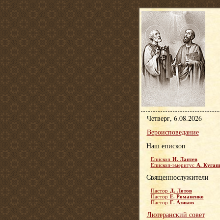
Четверг, 6.08.2026
Вероисповедание
Наш епископ
И. Лаптев
Епископ
А. Кугап
Епископ-эмеритус
Священнослужители
Д. Лотов
Пастор
Е. Романенко
Пастор
Г. Азиков
Пастор
Лютеранский совет