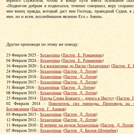
верного служителя, чтобы в конце пути иметь основания сказ
«Подвигом добрым я подвизался, течение совершил, веру сохранил
мне венец правды, который даст мне Господь, праведный Судия, в 
мне, но и всем, возлюбившим явление Его.» Аминь.
Другие проповеди по этому же поводу:
23 Февраля 2025 -
Sexagesima
(
Пастор Е. Романенко
)
04 Февраля 2024 -
Sexagesima
(
Пастор Е. Романенко
)
16 Февраля 2020 -
8-е воскресенье до Пасхи (Sexagesima)
(
Пастор Е. 
24 Февраля 2019 -
Sexagesimae
(
Пастор Д. Лотов
)
04 Февраля 2018 -
Sexagesimae
(
Пастор Д. Лотов
)
19 Февраля 2017 -
Sexagesimae
(
Пастор Д. Лотов
)
31 Января 2016 -
Sexagesimae
(
Пастор Д. Лотов
)
08 Февраля 2015 -
Sexagesimae
(
Пастор Д. Лотов
)
23 Февраля 2014 -
Плоды Слова Божьего – дорога к Иисусу
(
Пастор Г
02 Февраля 2014 -
Повелитель сил природы. Проповедь на 4
Богоявления
(
Пастор Г. Азиков
)
03 Февраля 2013 -
Sexagesimae
(
Пастор Д. Лотов
)
12 Февраля 2012 -
Sexagesimae
(
Пастор Д. Лотов
)
11 Февраля 2010 -
В четверг на неделе Sexagesimae
(
Пастор Д. Лотов
07 Февраля 2010 -
Sexagesimae
(
Пастор Д. Бюлов-Штернбек
)