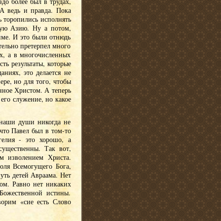
до более был в трудах,
А ведь и правда. Пока
ь торопились исполнять
лую Азию. Ну а потом,
име. И это были отнюдь
тельно претерпел много
ых, а в многочисленных
сть результаты, которые
аниях, это делается не
ере, но для того, чтобы
нное Христом. А теперь
его служение, но какое
 наши души никогда не
что Павел был в том-то
елия - это хорошо, а
существенны. Так вот,
м изволением Христа.
оля Всемогущего Бога,
уть детей Авраама. Нет
ом. Равно нет никаких
 Божественной истины.
ворим «сие есть Слово