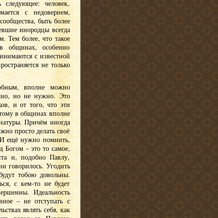
 следующее: человек,
мается с недоверием,
сообщества, быть более
севшие инородцы всегда
. Тем более, что такое
в общинах, особенно
инимаются с известной
ространяется не только
добным, вполне можно
жно, но не нужно. Это
в, и от того, что эти
этому в общинах вполне
 натуры. Причём иногда
ужно просто делать своё
. И ещё нужно помнить,
д Богом – это то самое,
ста и, подобно Павлу,
ни говорилось. Угодить
будут тобою довольны.
ься, с кем-то не будет
ершенны. Идеальность
вное – не отступать с
ьствах являть себя, как