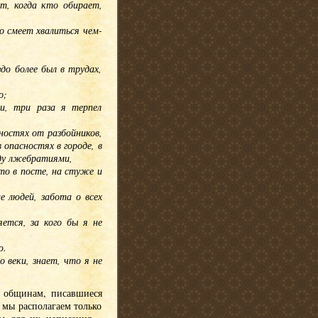
т, когда кто обирает,
то смеет хвалиться чем-
до более был в трудах,
о;
и, три раза я терпел
сностях от разбойников,
 опасностях в городе, в
жду лжебратиями,
сто в посте, на стуже и
е людей, забота о всех
ется, за кого бы я не
ю.
 веки, знает, что я не
м общинам, писавшиеся
 мы располагаем только