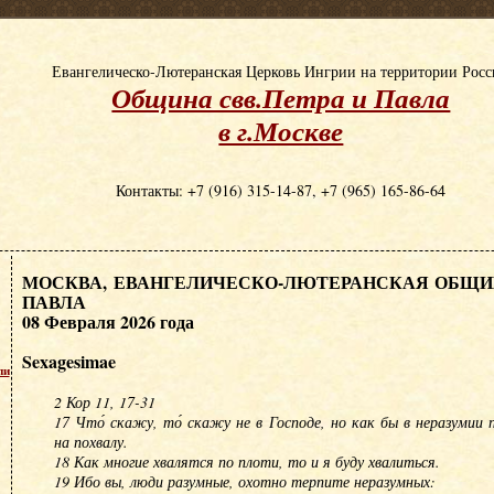
Евангелическо-Лютеранская Церковь Ингрии на территории Рос
Община свв.Петра и Павла
в г.Москве
Контакты: +7 (916) 315-14-87, +7 (965) 165-86-64
МОСКВА, ЕВАНГЕЛИЧЕСКО-ЛЮТЕРАНСКАЯ ОБЩИН
ПАВЛА
08 Февраля 2026 года
Sexagesimae
пи
2 Кор 11, 17-31
17 Что́ скажу, то́ скажу не в Господе, но как бы в неразуми
на похвалу.
18 Как многие хвалятся по плоти, то и я буду хвалиться.
19 Ибо вы, люди разумные, охотно терпите неразумных: