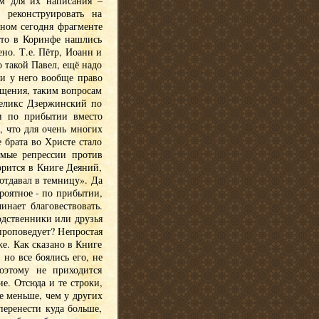
ом для их написания –
реконструировать на
нном сегодня фрагменте
что в Коринфе нашлись
но. Т.е. Пётр, Иоанн и
о такой Павел, ещё надо
ли у него вообще право
ащения, таким вопросам
 Феликс Дзержинский по
 и по прибытии вместо
, что для очень многих
е брата во Христе стало
мые репрессии против
орится в Книге Деяний,
отдавал в темницу». Да
роятное - по прибытии,
инает благовествовать.
одственники или друзья
проповедует? Непростая
е. Как сказано в Книге
но все боялись его, не
оэтому не приходится
ие. Отсюда и те строки,
е меньше, чем у других
перенести куда больше,