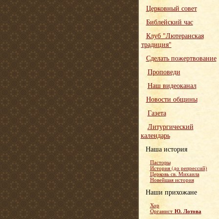
Церковный совет
Библейский час
Клуб "Лютеранская
традиция"
Сделать пожертвование
Проповеди
Наш видеоканал
Новости общины
Газета
Литургический
календарь
Наша история
Пасторы
История (до репрессий)
Церковь св. Михаила
Новейшая история
Наши прихожане
Хор
Ю. Лотова
Органист