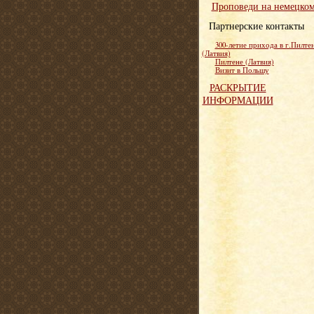
Проповеди на немецко
Партнерские контакты
300-летие прихода в г.Пилте
(Латвия)
Пилтене (Латвия)
Визит в Польшу
РАСКРЫТИЕ
ИНФОРМАЦИИ