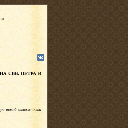
сии
А СВВ. ПЕТРА И
и при такой отважности