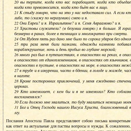
20 вы терпите, когда кто вас порабощает, когда кто объедае
когда кто превозносится, когда кто бьёт вас в лицо.
21 К стыду говорю, что на это у нас недоставало сил. А если к
либо, то (скажу по неразумию) смею и я.
22 Они Евреи? и я. Израильтяне? и я. Семя Авраамово? и я.
23 Христовы служители? (в безумии говорю:) я больше. Я гораз
безмерно в ранах, более в темницах и многократно при смерти.
24 От Иудеев пять раз дано мне было по сорока ударов без одног
25 три раза меня били палками, однажды камнями побивал
кораблекрушение, ночь и день пробыл во глубине морской;
26 много раз был в путешествиях, в опасностях на реках, в опа
в опасностях от единоплеменников, в опасностях от язычников, в
опасностях в пустыне, в опасностях на море, в опасностях ме
27 в труде и в изнурении, часто в бдении, в голоде и жажде, ча
в наготе.
28 Кроме посторонних приключений, у меня ежедневно стечени
церквах.
29 Кто изнемогает, с кем бы и я не изнемогал? Кто соблазня
воспламенялся?
30 Если должно мне хвалиться, то буду хвалиться немощью мое
31 Бог и Отец Господа нашего Иисуса Христа, благословенный во
лгу.
Послания Апостола Павла представляют собою письма конкретны
как ответ на актуальные для паствы вопросы и нужды. К сожалению,