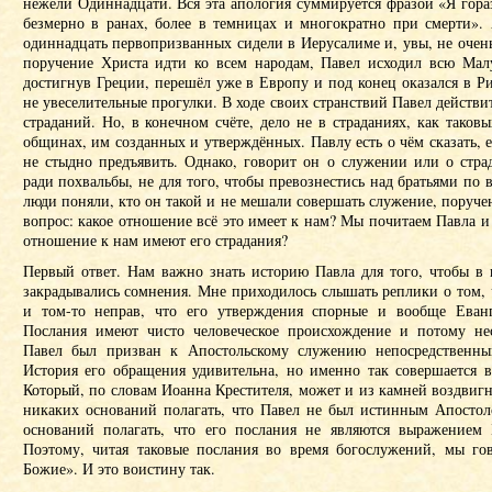
нежели Одиннадцати. Вся эта апология суммируется фразой «Я гораз
безмерно в ранах, более в темницах и многократно при смерти». 
одиннадцать первопризванных сидели в Иерусалиме и, увы, не очен
поручение Христа идти ко всем народам, Павел исходил всю Ма
достигнув Греции, перешёл уже в Европу и под конец оказался в Р
не увеселительные прогулки. В ходе своих странствий Павел действи
страданий. Но, в конечном счёте, дело не в страданиях, как таков
общинах, им созданных и утверждённых. Павлу есть о чём сказать, е
не стыдно предъявить. Однако, говорит он о служении или о страд
ради похвальбы, не для того, чтобы превознестись над братьями по в
люди поняли, кто он такой и не мешали совершать служение, поруче
вопрос: какое отношение всё это имеет к нам? Мы почитаем Павла и 
отношение к нам имеют его страдания?
Первый ответ. Нам важно знать историю Павла для того, чтобы в
закрадывались сомнения. Мне приходилось слышать реплики о том, 
и том-то неправ, что его утверждения спорные и вообще Еванг
Послания имеют чисто человеческое происхождение и потому не
Павел был призван к Апостольскому служению непосредственны
История его обращения удивительна, но именно так совершается в
Который, по словам Иоанна Крестителя, может и из камней воздвигн
никаких оснований полагать, что Павел не был истинным Апостол
оснований полагать, что его послания не являются выражением
Поэтому, читая таковые послания во время богослужений, мы го
Божие». И это воистину так.