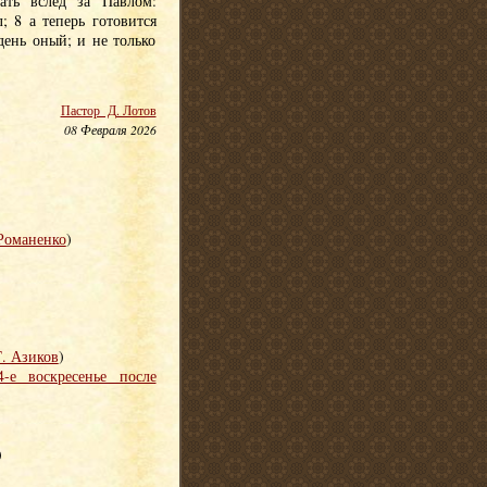
ать вслед за Павлом:
; 8 а теперь готовится
день оный; и не только
Пастор Д. Лотов
08 Февраля 2026
Романенко
)
. Азиков
)
-е воскресенье после
)