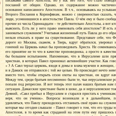
письмами самого Апостола, но у нас нет того, что стало повод
м
посланий от общин. Однако, их содержание можно частично 
основании написанного Апостолом. В т.ч., основываясь на услыша
Второго Послания к Коринфянам, можно с уверенностью сказать, 
не
люди, усомнившиеся в апостольстве Павла. О чём ему и было сообще
прочие из числа Одиннадцати – те действительно Апостолы, а вот кт
выяснить. Есть ли у него право именовать себя апостолом? И есть 
заниматься служением? Учитывая жизненный путь Павла до его обр
нельзя отказать в праве на существование. Представьте себе, что
дороге из Москвы, скажем, в Тверь, вдруг обратился, уверовал
гонений на Церковь начал бы проповедовать Христа. Не сомневаюсь
его принятие не то что в качестве проповедника, а просто в качеств
бы большим испытанием. Напоминаю, что в Иерусалиме шли пря
христиан, в которых Павел принимал активнейшее участие. Как гов
« 3 А Савл терзал церковь, входя в домы и влача мужчин и женщин, 
и в Дамаск он отправился с той же целью. Но происходит нечто неве
вместо того, чтобы открыть сезон охоты на христиан, он вдруг нач
Между тем, среди братьев несомненно были те, чьи иерусалимские р
попали под репрессии. И вот теперь этот палач наших братьев нам 
ситуация. Дамасские христиане были в шоке, да и иерусалимские тож
Деяний, «Савл прибыл в Иерусалим и старался пристать к ученикам; 
веря, что он ученик». Вопросы возникали и в дальнейшем, п
удивляться, что Павлу приходилось отстаивать своё право на служен
которые мы сегодня слышали – Павел говорит о том, что его труды н
Апостолов, в то время как страданий на этом пути ему пришлось 