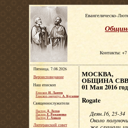
Евангелическо-Люте
Община
Контакты: +7 
Пятница, 7.08.2026
МОСКВА, Е
Вероисповедание
ОБЩИНА СВВ.
Наш епископ
01 Мая 2016 го
И. Лаптев
Епископ
А. Кугаппи
Епископ-эмеритус
Rogate
Священнослужители
Д. Лотов
Пастор
Деян.16, 25-34
Е. Романенко
Пастор
Г. Азиков
Пастор
Около полуночи
Лютеранский совет
же слушали их