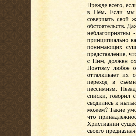
Прежде всего, есл
в Нём. Если мы 
совершать свой 
обстоятельств. Да
неблагоприятны 
принципиально ва
понимающих сущн
представление, чт
с Ним, должен ох
Поэтому любое о
отталкивает их 
переход в съём
пессимизм. Незад
списки, говорил 
сводились к нытью
можем? Такие умо
что принадлежнос
Христианин сущест
своего предназнач