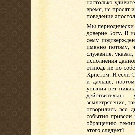
настолько удивите
время, не просят 
поведение апостол
Мы периодически г
доверие Богу. В 
сему подтвержден
именно потому, ч
служение, указал,
исполнения данног
отнюдь не по соб
Христом. И если О
и дальше, поэтом
уныния нет никаки
действительно 
землетрясение, та
отворились все д
события привели 
обращению темни
этого следует?