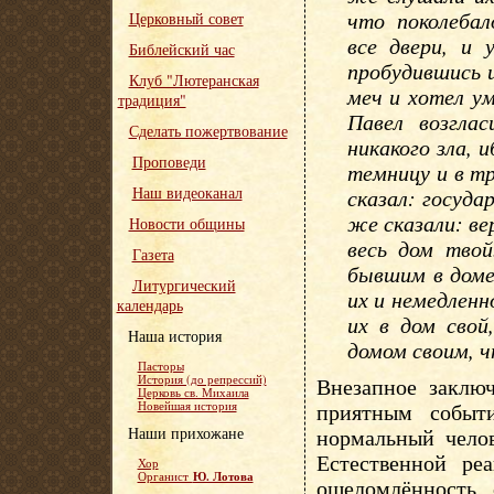
что поколебал
Церковный совет
все двери, и 
Библейский час
пробудившись 
Клуб "Лютеранская
меч и хотел у
традиция"
Павел возглас
Сделать пожертвование
никакого зла, 
Проповеди
темницу и в тр
Наш видеоканал
сказал: госуд
же сказали: ве
Новости общины
весь дом твой
Газета
бывшим в доме 
Литургический
их и немедленн
календарь
их в дом свой
Наша история
домом своим, ч
Пасторы
История (до репрессий)
Внезапное заклю
Церковь св. Михаила
приятным событ
Новейшая история
Наши прихожане
нормальный челов
Естественной ре
Хор
Ю. Лотова
Органист
ошеломлённость, 