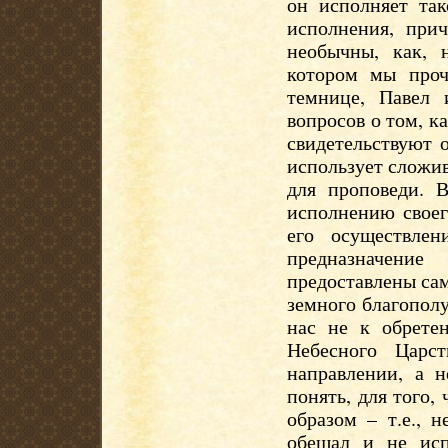
он исполняет так
исполнения, при
необычны, как, 
котором мы проч
темнице, Павел
вопросов о том, к
свидетельствуют о
использует сложив
для проповеди. 
исполнению своег
его осуществле
предназначени
предоставлены сам
земного благополу
нас не к обрете
Небесного Царс
направлении, а 
понять, для того
образом – т.е., 
обещал и не испы