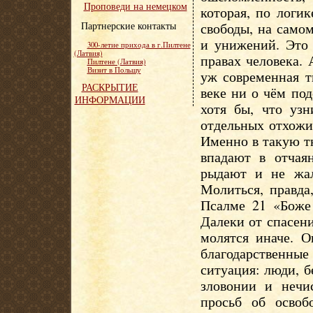
Проповеди на немецком
которая, по логи
Партнерские контакты
свободы, на самом
и унижений. Это
300-летие прихода в г.Пилтене
(Латвия)
правах человека.
Пилтене (Латвия)
Визит в Польшу
уж современная т
РАСКРЫТИЕ
веке ни о чём по
ИНФОРМАЦИИ
хотя бы, что уз
отдельных отхожи
Именно в такую т
впадают в отчая
рыдают и не жал
Молиться, правда
Псалме 21 «Боже
Далеки от спасен
молятся иначе. О
благодарственн
ситуация: люди, 
зловонии и нечи
просьб об освоб