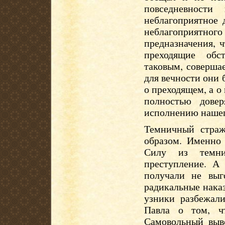
повседневности
неблагоприятное 
неблагоприятно
предназначения, 
преходящие обст
таковым, соверша
для вечности они 
о преходящем, а о
полностью дове
исполнению нашег
Темничный страж
образом. Именно 
Силу из темни
преступление. А
получали не выг
радикальные наказ
узники разбежали
Павла о том, ч
Самовольный выв